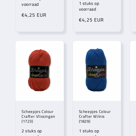
1 stuks op
voorraad
voorraad
Normale
€4,25 EUR
Normale
€4,25 EUR
prijs
prijs
Scheepjes Colour
Scheepjes Colour
Crafter Vlissingen
Crafter Wilnis
(1723)
(1829)
2 stuks op
1 stuks op