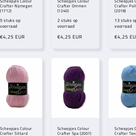
Scheepjes Colour
Scheepjes Colour
Scheepjes 
Crafter Nijmegen
Crafter Ommen
Crafter Pol
(1712)
(1240)
(2018)
5 stuks op
2 stuks op
13 stuks o
voorraad
voorraad
voorraad
Normale
€4,25 EUR
Normale
€4,25 EUR
Normale
€4,25 E
prijs
prijs
prijs
Scheepjes Colour
Scheepjes Colour
Scheepjes 
Crafter Sittard
Crafter Spa (2007)
Crafter Tex