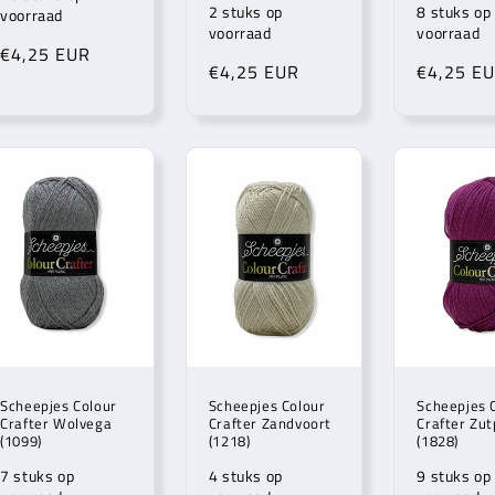
2 stuks op
8 stuks op
voorraad
voorraad
voorraad
Normale
€4,25 EUR
Normale
€4,25 EUR
Normale
€4,25 E
prijs
prijs
prijs
Scheepjes Colour
Scheepjes Colour
Scheepjes 
Crafter Wolvega
Crafter Zandvoort
Crafter Zu
(1099)
(1218)
(1828)
7 stuks op
4 stuks op
9 stuks op