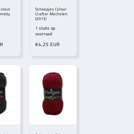
Colour
Scheepjes Colour
lmédy
Crafter Mechelen
(2013)
1 stuks op
voorraad
UR
Normale
€4,25 EUR
prijs