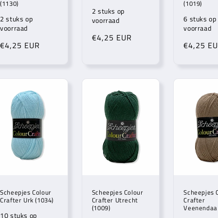
(1130)
(1019)
2 stuks op
2 stuks op
6 stuks op
voorraad
voorraad
voorraad
Normale
€4,25 EUR
Normale
€4,25 EUR
Normale
€4,25 E
prijs
prijs
prijs
Scheepjes Colour
Scheepjes Colour
Scheepjes 
Crafter Urk (1034)
Crafter Utrecht
Crafter
(1009)
Veenendaal
10 stuks op