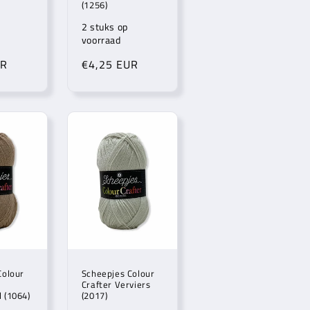
(1256)
2 stuks op
voorraad
UR
Normale
€4,25 EUR
prijs
Colour
Scheepjes Colour
Crafter Verviers
 (1064)
(2017)