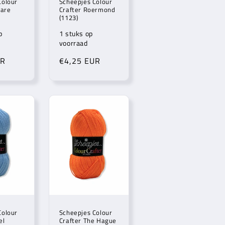
Colour
Scheepjes Colour
lare
Crafter Roermond
(1123)
p
1 stuks op
voorraad
UR
Normale
€4,25 EUR
prijs
Colour
Scheepjes Colour
el
Crafter The Hague