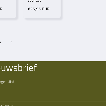
voorraad
UR
Normale
€26,95 EUR
prijs
5
euwsbrief
gen zijn!
n/Retour