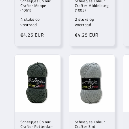
Scheepjes Colour
Scheepjes Colour
Crafter Meppel
Crafter Middelburg
(1061)
(1003)
4 stuks op
2 stuks op
voorraad
voorraad
Normale
€4,25 EUR
Normale
€4,25 EUR
prijs
prijs
Scheepjes Colour
Scheepjes Colour
Crafter Rotterdam
Crafter Sint