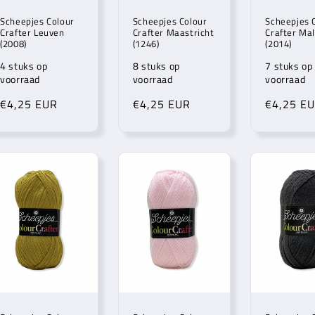
Scheepjes Colour
Scheepjes Colour
Scheepjes 
Crafter Leuven
Crafter Maastricht
Crafter Ma
(2008)
(1246)
(2014)
4 stuks op
8 stuks op
7 stuks op
voorraad
voorraad
voorraad
Normale
€4,25 EUR
Normale
€4,25 EUR
Normale
€4,25 E
prijs
prijs
prijs