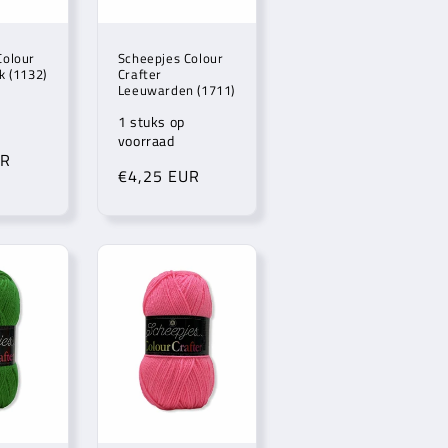
Colour
Scheepjes Colour
k (1132)
Crafter
Leeuwarden (1711)
1 stuks op
voorraad
UR
Normale
€4,25 EUR
prijs