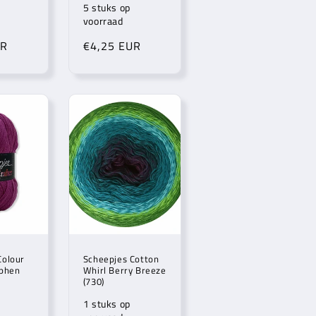
5 stuks op
voorraad
UR
Normale
€4,25 EUR
prijs
Colour
Scheepjes Cotton
tphen
Whirl Berry Breeze
(730)
1 stuks op