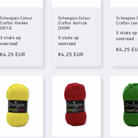
Scheepjes Colour
Scheepjes Colour
Scheepjes 
Crafter Knokke
Crafter Kortrijk
Crafter Lee
(2012)
(2009)
5 stuks op
3 stuks op
5 stuks op
voorraad
voorraad
voorraad
Normale
€4,25 E
Normale
€4,25 EUR
Normale
€4,25 EUR
prijs
prijs
prijs