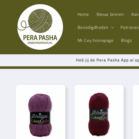
Meteen
naar de
content
Home
Nieuw binnen
Aan
Benodigdheden
Patrone
Mr Cey
homepage
Blogs
Heb jij de Pera Pasha App al o