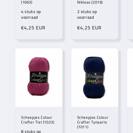
(1063)
Niklaas (2019)
4 stuks op
2 stuks op
voorraad
voorraad
Normale
€4,25 EUR
Normale
€4,25 EUR
prijs
prijs
Scheepjes Colour
Scheepjes Colour
Crafter Tiel (1023)
Crafter Tynaarlo
(1011)
8 stuks op