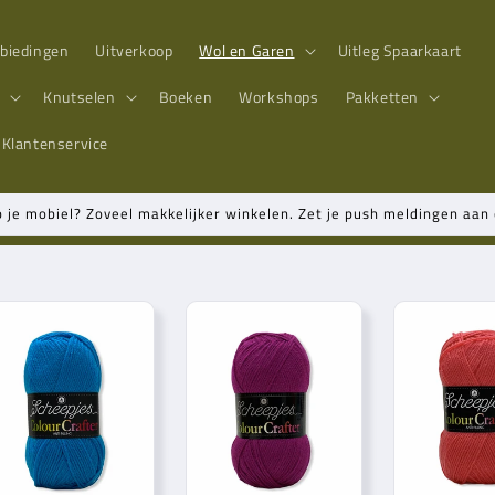
biedingen
Uitverkoop
Wol en Garen
Uitleg Spaarkaart
n
Knutselen
Boeken
Workshops
Pakketten
Klantenservice
p je mobiel? Zoveel makkelijker winkelen. Zet je push meldingen aa