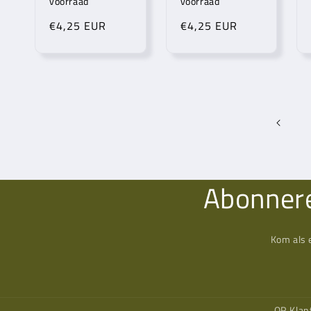
voorraad
voorraad
Normale
€4,25 EUR
Normale
€4,25 EUR
prijs
prijs
Abonnere
Kom als 
QR Klan