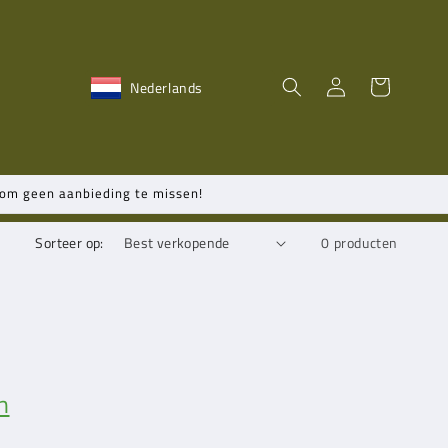
Inloggen
Winkelwagen
Nederlands
n om geen aanbieding te missen!
Sorteer op:
0 producten
n