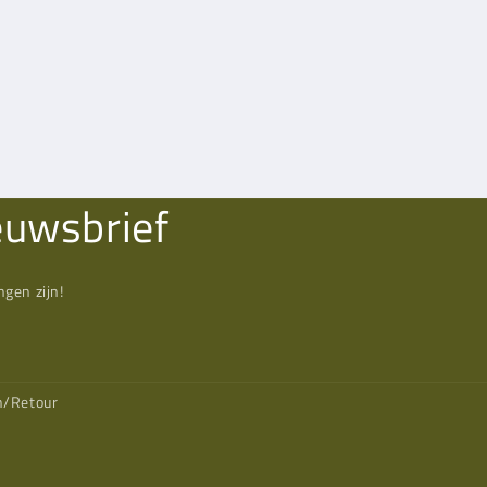
euwsbrief
gen zijn!
n/Retour