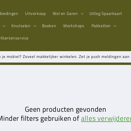
biedingen
Uitverkoop
Wol en Garen
Uitleg Spaarkaart
n
Knutselen
Boeken
Workshops
Pakketten
Klantenservice
p je mobiel? Zoveel makkelijker winkelen. Zet je push meldingen aa
Geen producten gevonden
Minder filters gebruiken of
alles verwijdere