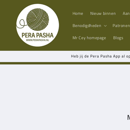
Meteen
naar de
content
Home
Nieuw binnen
Aan
Benodigdheden
Patrone
Mr Cey
homepage
Blogs
Heb jij de Pera Pasha App al o