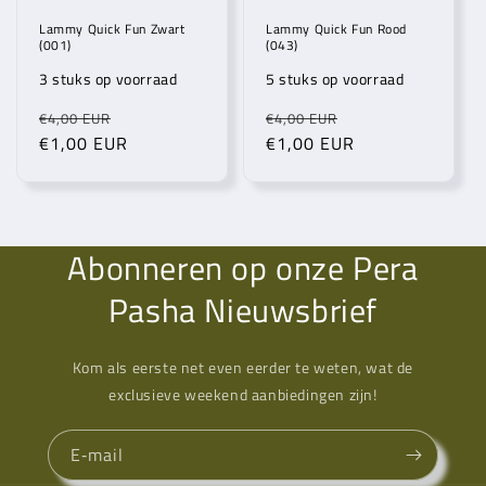
Lammy Quick Fun Zwart
Lammy Quick Fun Rood
(001)
(043)
3 stuks op voorraad
5 stuks op voorraad
Normale
Aanbiedingsprijs
Normale
Aanbiedingsprij
€4,00 EUR
€4,00 EUR
prijs
€1,00 EUR
prijs
€1,00 EUR
Abonneren op onze Pera
Pasha Nieuwsbrief
Kom als eerste net even eerder te weten, wat de
exclusieve weekend aanbiedingen zijn!
E‑mail