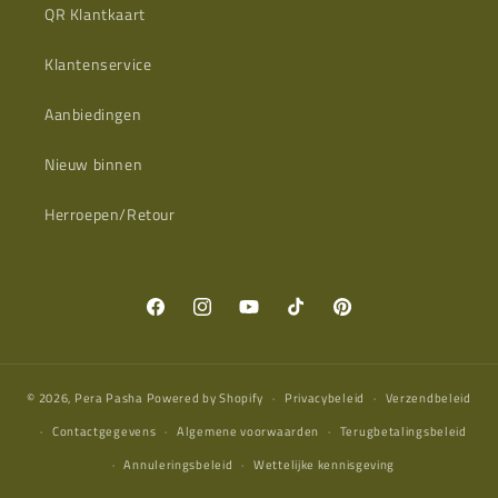
QR Klantkaart
Klantenservice
Aanbiedingen
Nieuw binnen
Herroepen/Retour
Facebook
Instagram
YouTube
TikTok
Pinterest
© 2026,
Pera Pasha
Powered by Shopify
Privacybeleid
Verzendbeleid
Contactgegevens
Algemene voorwaarden
Terugbetalingsbeleid
Annuleringsbeleid
Wettelijke kennisgeving