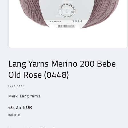
Media
1
openen
Lang Yarns
Merino 200 Bebe
in
modaal
Old Rose (0448)
MODEL:
LY71.0448
Merk:
Lang Yarns
Normale
€6,25 EUR
prijs
incl. BTW