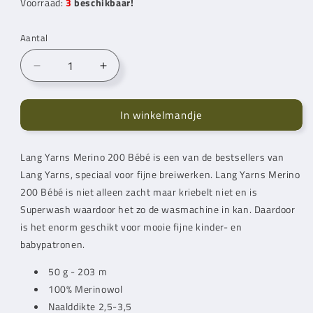
Voorraad:
3
beschikbaar!
Aantal
Aantal
Aantal
verlagen
verhogen
voor
voor
In winkelmandje
Lang
Lang
Yarns
Yarns
Merino
Merino
Lang Yarns
Merino 200 Bébé is een van de bestsellers van
200
200
Lang Yarns
Bebe
, speciaal voor fijne breiwerken.
Bebe
Lang Yarns
Merino
Old
Old
200 Bébé is niet alleen zacht maar kriebelt niet en is
Rose
Rose
Superwash waardoor het zo de wasmachine in kan. Daardoor
(0448)
(0448)
is het enorm geschikt voor mooie fijne kinder- en
babypatronen.
50 g - 203 m
100% Merinowol
Naalddikte 2,5-3,5