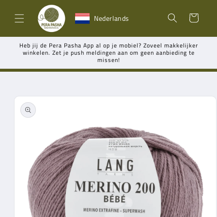
Meteen
naar de
Winkelwagen
Nederlands
content
Heb jij de Pera Pasha App al op je mobiel? Zoveel makkelijker
winkelen. Zet je push meldingen aan om geen aanbieding te
missen!
Ga direct naar
productinformatie