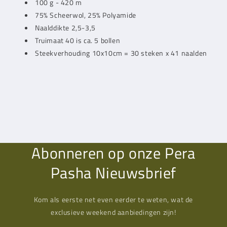
100 g - 420 m
75% Scheerwol, 25% Polyamide
Naalddikte 2,5-3,5
Truimaat 40 is ca. 5 bollen
Steekverhouding 10x10cm = 30 steken x 41 naalden
Abonneren op onze Pera
Pasha Nieuwsbrief
Kom als eerste net even eerder te weten, wat de
exclusieve weekend aanbiedingen zijn!