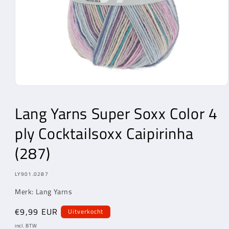
Media
1
openen
Lang Yarns
Super Soxx Color 4
in
modaal
ply Cocktailsoxx Caipirinha
(287)
MODEL:
LY901.0287
Merk:
Lang Yarns
Normale
€9,99 EUR
Uitverkocht
prijs
incl. BTW