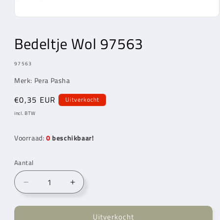
Media
1
openen
Bedeltje Wol 97563
in
modaal
MODEL:
97563
Merk: Pera Pasha
Normale
€0,35 EUR
Uitverkocht
prijs
incl. BTW
Voorraad:
0
beschikbaar!
Aantal
Aantal
Aantal
verlagen
verhogen
voor
voor
Uitverkocht
Bedeltje
Bedeltje