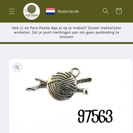
Meteen
naar de
Winkelwagen
Nederlands
content
Heb jij de Pera Pasha App al op je mobiel? Zoveel makkelijker
winkelen. Zet je push meldingen aan om geen aanbieding te
missen!
Ga direct naar
productinformatie