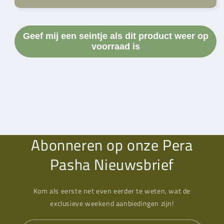
Wol
Wol
97563
97563
Geef mij een seintje als dit product weer op
voorraad is
Abonneren op onze Pera
Pasha Nieuwsbrief
Kom als eerste net even eerder te weten, wat de
exclusieve weekend aanbiedingen zijn!