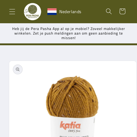
Meteen
naar de
Winkelwagen
Nederlands
content
Heb jij de Pera Pasha App al op je mobiel? Zoveel makkelijker
winkelen. Zet je push meldingen aan om geen aanbieding te
missen!
Ga direct naar
productinformatie