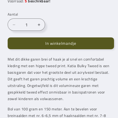
Voorraad:
5
beschikbaar!
Aantal
Aantal
Aantal
verlagen
verhogen
voor
voor
In winkelmandje
Katia
Katia
Bulky
Bulky
Tweed
Tweed
Met dit dikke garen brei of haak je al snel en comfortabel
Mustard
Mustard
kleding met een hippe tweed print. Katia Bulky Tweed is een
(208)
(208)
basisgaren dat voor het grootste deel uit acrylvezel bestaat.
Dit geeft het garen prachtig volume en een krachtige
uitstraling. Ongetwijfeld is dit volumineuze garen met
gespikkeld tweed effect onmisbaar in basispatronen voor
zowel kinderen als volwassenen.
Bol van 100 gram en 150 meter. Aan te bevelen voor
breinaalden met nr. 6-6,5 mm of haaknaalden met nr. 7-8