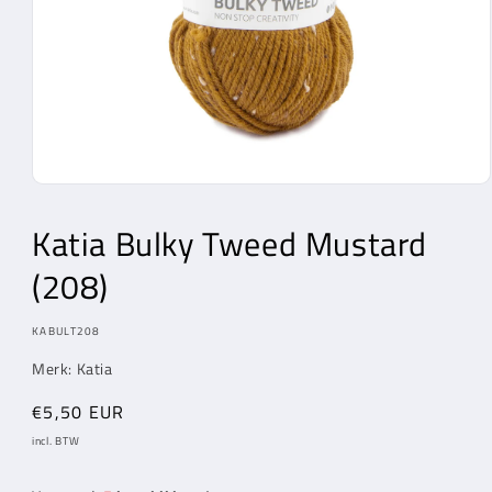
Media
1
openen
Katia Bulky Tweed Mustard
in
modaal
(208)
MODEL:
KABULT208
Merk: Katia
Normale
€5,50 EUR
prijs
incl. BTW