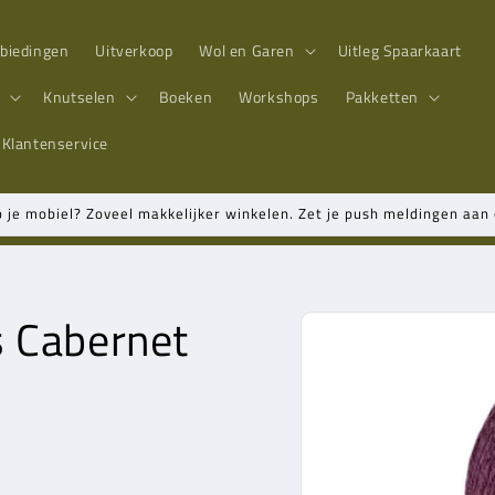
biedingen
Uitverkoop
Wol en Garen
Uitleg Spaarkaart
n
Knutselen
Boeken
Workshops
Pakketten
Klantenservice
p je mobiel? Zoveel makkelijker winkelen. Zet je push meldingen aa
s Cabernet
Ga direct naar
productinformatie