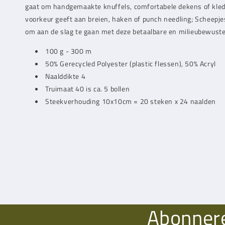
gaat om handgemaakte knuffels, comfortabele dekens of kled
voorkeur geeft aan breien, haken of punch needling; Scheepje
om aan de slag te gaan met deze betaalbare en milieubewuste 
100 g - 300 m
50% Gerecycled Polyester (plastic flessen), 50% Acryl
Naalddikte 4
Truimaat 40 is ca. 5 bollen
Steekverhouding 10x10cm = 20 steken x 24 naalden
Abonnere