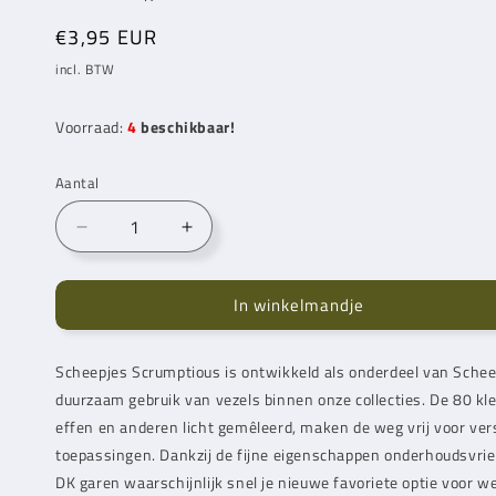
Normale
€3,95 EUR
prijs
incl. BTW
Voorraad:
4
beschikbaar!
Aantal
Aantal
Aantal
verlagen
verhogen
voor
voor
In winkelmandje
Scheepjes
Scheepjes
Scrumptious
Scrumptious
Cabernet
Cabernet
Scheepjes Scrumptious is ontwikkeld als onderdeel van Sche
Gelato
Gelato
duurzaam gebruik van vezels binnen onze collecties. De 80 
(368)
(368)
effen en anderen licht gemêleerd, maken de weg vrij voor ver
toepassingen. Dankzij de fijne eigenschappen onderhoudsvrien
DK garen waarschijnlijk snel je nieuwe favoriete optie voor we