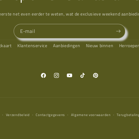
eerste net even eerder te weten, wat de exclusieve weekend aanbiedin
E‑mail
tkaart
Klantenservice
Aanbiedingen
Nieuw binnen
Herroepe
Facebook
Instagram
YouTube
TikTok
Pinterest
Verzendbeleid
Contactgegevens
Algemene voorwaarden
Terugbetalin