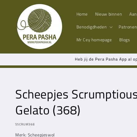
Meteen
naar de
content
Home
Nieuw binnen
Aan
Benodigdheden
Patrone
Mr Cey
homepage
Blogs
Heb jij de Pera Pasha App al o
Scheepjes Scrumptiou
Gelato (368)
MODEL:
SSCRUM368
Merk: Scheepjeswol