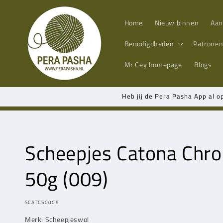
Meteen
naar de
content
Home
Nieuw binnen
Aan
Benodigdheden
Patrone
Mr Cey
homepage
Blogs
Heb jij de Pera Pasha App al o
Scheepjes Catona Chro
50g (009)
MODEL:
SCATC50009
Merk: Scheepjeswol