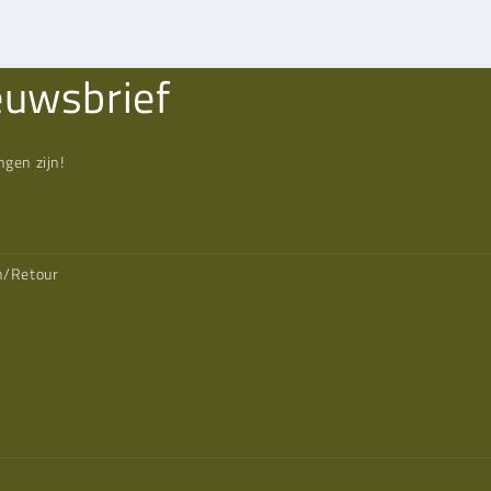
euwsbrief
gen zijn!
n/Retour