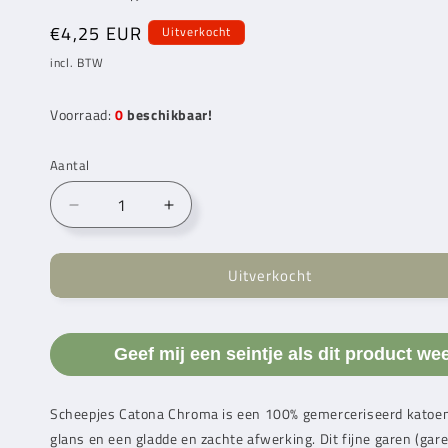
Normale
€4,25 EUR
Uitverkocht
prijs
incl. BTW
Voorraad:
0
beschikbaar!
Aantal
Aantal
Aantal
verlagen
verhogen
voor
voor
Uitverkocht
Scheepjes
Scheepjes
Catona
Catona
Chroma
Chroma
Holly
Holly
Geef mij een seintje als dit product we
50g
50g
(009)
(009)
Scheepjes Catona Chroma is een 100% gemerceriseerd katoen
glans en een gladde en zachte afwerking. Dit fijne garen (gare