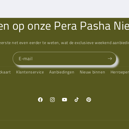
n op onze Pera Pasha Ni
eerste net even eerder te weten, wat de exclusieve weekend aanbiedin
E‑mail
tkaart
Klantenservice
Aanbiedingen
Nieuw binnen
Herroepe
Facebook
Instagram
YouTube
TikTok
Pinterest