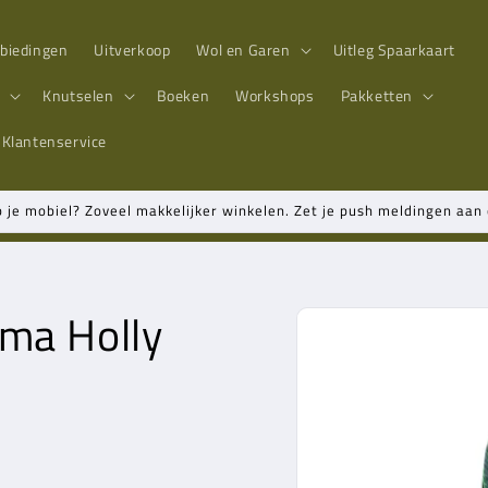
biedingen
Uitverkoop
Wol en Garen
Uitleg Spaarkaart
n
Knutselen
Boeken
Workshops
Pakketten
Klantenservice
p je mobiel? Zoveel makkelijker winkelen. Zet je push meldingen aa
ma Holly
Ga direct naar
productinformatie