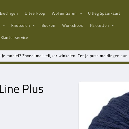
biedingen
Uitverkoop
Wol en Garen
Uitleg Spaarkaart
n
Knutselen
Boeken
Workshops
Pakketten
Klantenservice
p je mobiel? Zoveel makkelijker winkelen. Zet je push meldingen aa
Line Plus
Ga direct naar
productinformatie