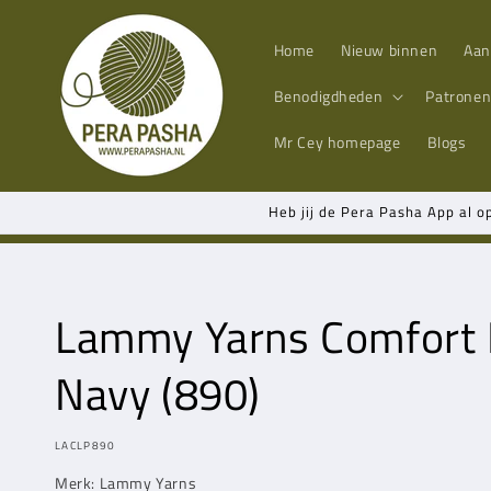
Meteen
naar de
content
Home
Nieuw binnen
Aan
Benodigdheden
Patrone
Mr Cey
homepage
Blogs
Heb jij de Pera Pasha App al o
Lammy Yarns
Comfort 
Navy (890)
MODEL:
LACLP890
Merk:
Lammy Yarns