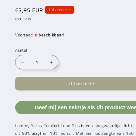
Normale
€3,95 EUR
Uitverkocht
prijs
incl. BTW
Voorraad:
0
beschikbaar!
Aantal
Aantal
Aantal
verlagen
verhogen
voor
voor
Uitverkocht
Lammy
Lammy
Yarns
Yarns
Comfort
Comfort
Line
Line
Geef mij een seintje als dit product we
Plus
Plus
Navy
Navy
(890)
(890)
Lammy Yarns
Comfort Lune Plus is een hoogwaardige, lichte
uit 90% acryl en 10% mohair. Met een looplengte van 150