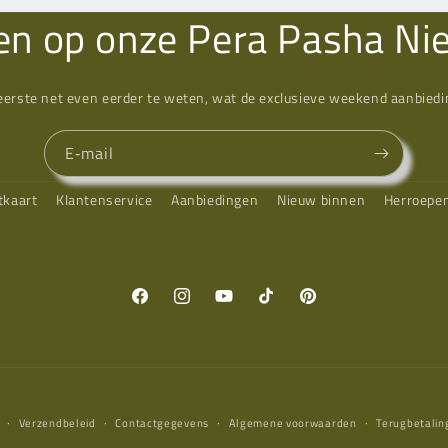
n op onze Pera Pasha Ni
eerste net even eerder te weten, wat de exclusieve weekend aanbiedin
E‑mail
tkaart
Klantenservice
Aanbiedingen
Nieuw binnen
Herroepe
Facebook
Instagram
YouTube
TikTok
Pinterest
Verzendbeleid
Contactgegevens
Algemene voorwaarden
Terugbetalin