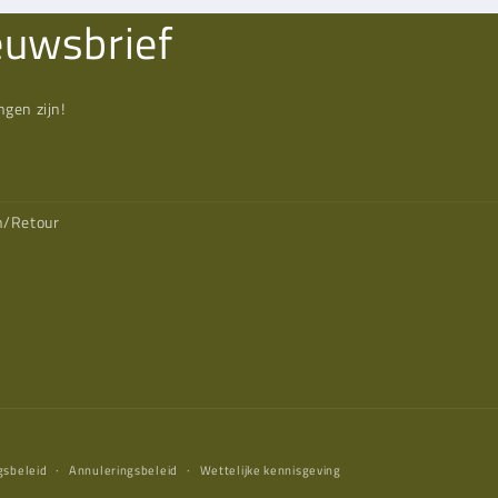
euwsbrief
gen zijn!
n/Retour
gsbeleid
Annuleringsbeleid
Wettelijke kennisgeving