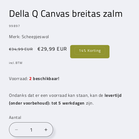
modaal
modaal
Della Q Canvas breitas zalm
MODEL:
99897
Merk: Scheepjeswol
Normale
Aanbiedingsprijs
€29,99 EUR
€34,99 EUR
14% Korting
prijs
incl. BTW
Voorraad:
2
beschikbaar!
Ondanks dat er een voorraad kan staan, kan de
levertijd
(onder voorbehoud): tot 5 werkdagen
zijn.
Aantal
Aantal
Aantal
verlagen
verhogen