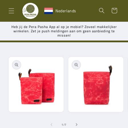
Meteen
naar de
Winkelwagen
Nederlands
content
Heb jij de Pera Pasha App al op je mobiel? Zoveel makkelijker
winkelen. Zet je push meldingen aan om geen aanbieding te
missen!
Ga direct naar
productinformatie
Media
Media
1
2
openen
openen
van
1
/
7
in
in