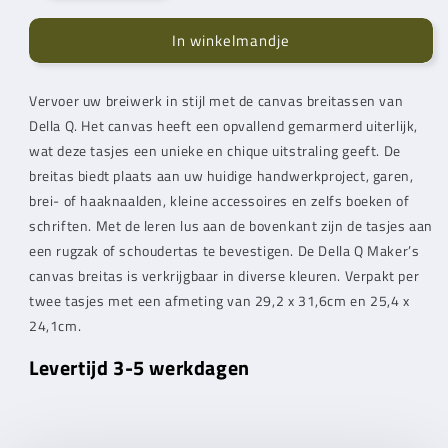
voor
voor
In winkelmandje
Della
Della
Q
Q
Canvas
Canvas
Vervoer uw breiwerk in stijl met de canvas breitassen van
breitas
breitas
Della Q. Het canvas heeft een opvallend gemarmerd uiterlijk,
zalm
zalm
wat deze tasjes een unieke en chique uitstraling geeft. De
breitas biedt plaats aan uw huidige handwerkproject, garen,
brei- of haaknaalden, kleine accessoires en zelfs boeken of
schriften. Met de leren lus aan de bovenkant zijn de tasjes aan
een rugzak of schoudertas te bevestigen. De Della Q Maker’s
canvas breitas is verkrijgbaar in diverse kleuren. Verpakt per
twee tasjes met een afmeting van 29,2 x 31,6cm en 25,4 x
24,1cm.
Levertijd 3-5 werkdagen