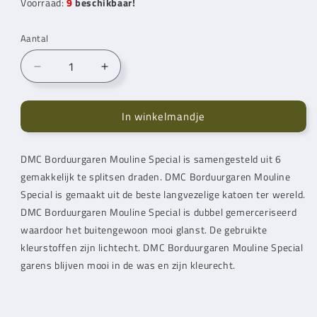
Voorraad:
9
beschikbaar!
Aantal
Aantal
Aantal
verlagen
verhogen
voor
voor
In winkelmandje
DMC
DMC
Mouline
Mouline
Special
Special
DMC Borduurgaren Mouline Special is samengesteld uit 6
Borduurgaren
Borduurgaren
gemakkelijk te splitsen draden. DMC Borduurgaren Mouline
322
322
Special is gemaakt uit de beste langvezelige katoen ter wereld.
DMC Borduurgaren Mouline Special is dubbel gemerceriseerd
waardoor het buitengewoon mooi glanst. De gebruikte
kleurstoffen zijn lichtecht. DMC Borduurgaren Mouline Special
garens blijven mooi in de was en zijn kleurecht.