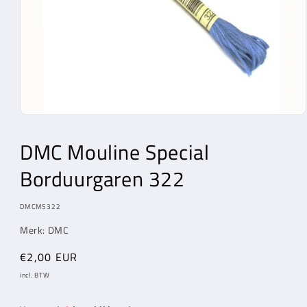
Media
1
openen
DMC Mouline Special
in
modaal
Borduurgaren 322
MODEL:
DMCMS322
Merk: DMC
Normale
€2,00 EUR
prijs
incl. BTW