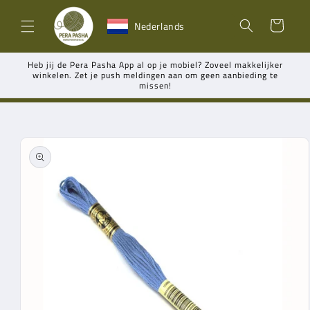
Meteen
naar de
Winkelwagen
Nederlands
content
Heb jij de Pera Pasha App al op je mobiel? Zoveel makkelijker
winkelen. Zet je push meldingen aan om geen aanbieding te
missen!
Ga direct naar
productinformatie