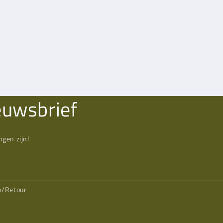
euwsbrief
gen zijn!
n/Retour