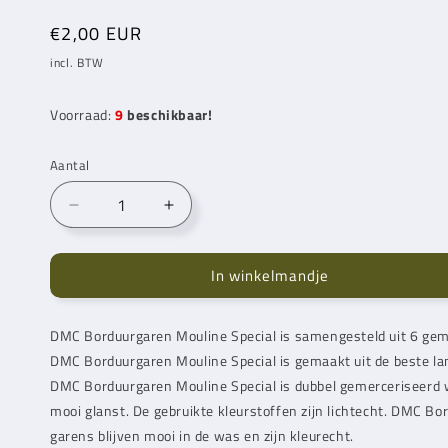
Normale
€2,00 EUR
prijs
incl. BTW
Voorraad:
9
beschikbaar!
Aantal
Aantal
Aantal
verlagen
verhogen
voor
voor
In winkelmandje
DMC
DMC
Mouline
Mouline
Special
Special
DMC Borduurgaren Mouline Special is samengesteld uit 6 gema
Borduurgaren
Borduurgaren
DMC Borduurgaren Mouline Special is gemaakt uit de beste la
3752
3752
DMC Borduurgaren Mouline Special is dubbel gemerceriseerd
mooi glanst. De gebruikte kleurstoffen zijn lichtecht. DMC Bo
garens blijven mooi in de was en zijn kleurecht.