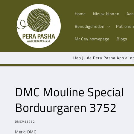
Meteen
naar de
content
Home
Nieuw binnen
Aan
Benodigdheden
Patrone
Mr Cey
homepage
Blogs
Heb jij de Pera Pasha App al o
DMC Mouline Special
Borduurgaren 3752
MODEL:
DMCMS3752
Merk: DMC