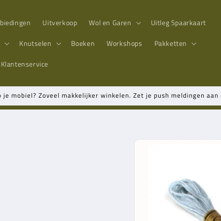
biedingen
Uitverkoop
Wol en Garen
Uitleg Spaarkaart
n
Knutselen
Boeken
Workshops
Pakketten
Klantenservice
p je mobiel? Zoveel makkelijker winkelen. Zet je push meldingen aa
Ga direct naar
productinformatie