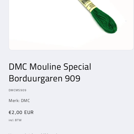
Media
1
openen
DMC Mouline Special
in
modaal
Borduurgaren 909
MODEL:
DMCMS909
Merk: DMC
Normale
€2,00 EUR
prijs
incl. BTW