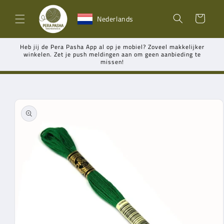
Meteen
naar de
Winkelwagen
Nederlands
content
Heb jij de Pera Pasha App al op je mobiel? Zoveel makkelijker
winkelen. Zet je push meldingen aan om geen aanbieding te
missen!
Ga direct naar
productinformatie