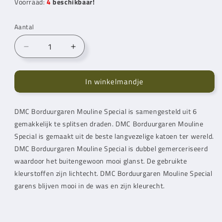
Voorraad:
4
beschikbaar!
Aantal
Aantal
Aantal
verlagen
verhogen
voor
voor
In winkelmandje
DMC
DMC
Mouline
Mouline
Special
Special
DMC Borduurgaren Mouline Special is samengesteld uit 6
Borduurgaren
Borduurgaren
gemakkelijk te splitsen draden. DMC Borduurgaren Mouline
909
909
Special is gemaakt uit de beste langvezelige katoen ter wereld.
DMC Borduurgaren Mouline Special is dubbel gemerceriseerd
waardoor het buitengewoon mooi glanst. De gebruikte
kleurstoffen zijn lichtecht. DMC Borduurgaren Mouline Special
garens blijven mooi in de was en zijn kleurecht.