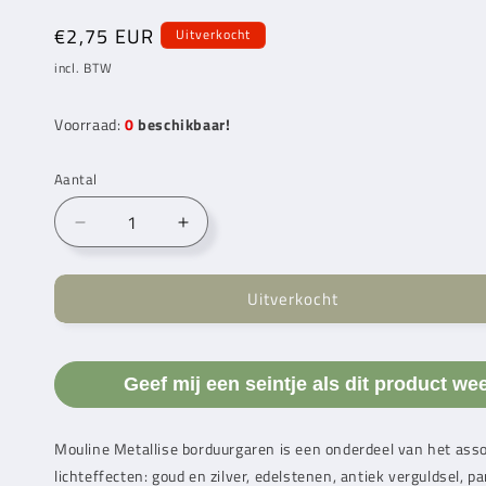
Normale
€2,75 EUR
Uitverkocht
prijs
incl. BTW
Voorraad:
0
beschikbaar!
Aantal
Aantal
Aantal
verlagen
verhogen
voor
voor
Uitverkocht
DMC
DMC
Mouline
Mouline
Metallise
Metallise
Borduurgaren
Borduurgaren
Geef mij een seintje als dit product we
E980
E980
Mouline Metallise borduurgaren is een onderdeel van het ass
lichteffecten: goud en zilver, edelstenen, antiek verguldsel, p