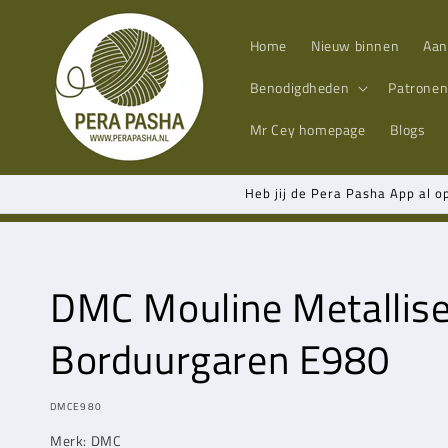
Meteen
naar de
content
Home
Nieuw binnen
Aan
Benodigdheden
Patrone
Mr Cey
homepage
Blogs
Heb jij de Pera Pasha App al o
DMC Mouline Metallis
Borduurgaren E980
MODEL:
DMCE980
Merk: DMC