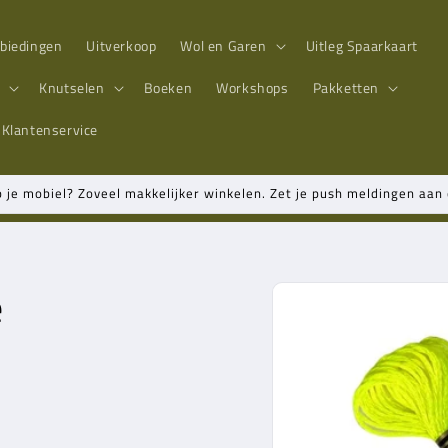
biedingen
Uitverkoop
Wol en Garen
Uitleg Spaarkaart
n
Knutselen
Boeken
Workshops
Pakketten
Klantenservice
p je mobiel? Zoveel makkelijker winkelen. Zet je push meldingen aa
e
Ga direct naar
productinformatie