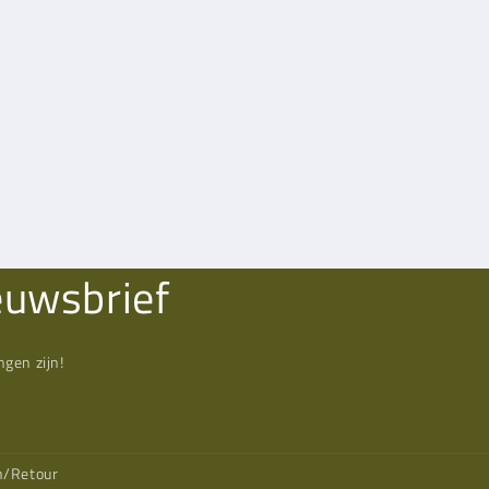
euwsbrief
gen zijn!
n/Retour