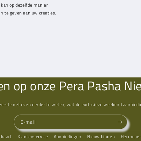
 kan op dezelfde manier
en te geven aan uw creaties.
n op onze Pera Pasha Ni
eerste net even eerder te weten, wat de exclusieve weekend aanbiedin
E‑mail
tkaart
Klantenservice
Aanbiedingen
Nieuw binnen
Herroepe