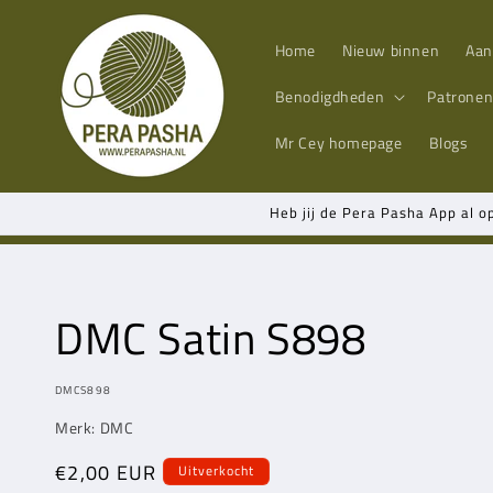
Meteen
naar de
content
Home
Nieuw binnen
Aan
Benodigdheden
Patrone
Mr Cey
homepage
Blogs
Heb jij de Pera Pasha App al o
DMC Satin S898
MODEL:
DMCS898
Merk: DMC
Normale
€2,00 EUR
Uitverkocht