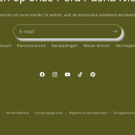
eerste net even eerder te weten, wat de exclusieve weekend aanbiedin
E‑mail
tkaart
Klantenservice
Aanbiedingen
Nieuw binnen
Herroepe
Facebook
Instagram
YouTube
TikTok
Pinterest
Verzendbeleid
Contactgegevens
Algemene voorwaarden
Terugbetalin