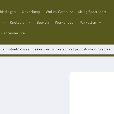
biedingen
Uitverkoop
Wol en Garen
Uitleg Spaarkaart
n
Knutselen
Boeken
Workshops
Pakketten
Klantenservice
p je mobiel? Zoveel makkelijker winkelen. Zet je push meldingen aa
Ga direct naar
productinformatie