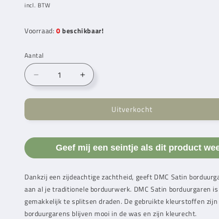
prijs
incl. BTW
Voorraad:
0
beschikbaar!
Aantal
Aantal
Aantal
verlagen
verhogen
voor
voor
Uitverkocht
DMC
DMC
Satin
Satin
S898
S898
Geef mij een seintje als dit product we
Dankzij een zijdeachtige zachtheid, geeft
DMC Satin borduur
g
aan al je traditionele borduurwerk.
DMC Satin borduur
garen is
gemakkelijk te splitsen draden.
De gebruikte kleurstoffen zijn
borduur
garens
blijven mooi in de was en zijn kleurecht.