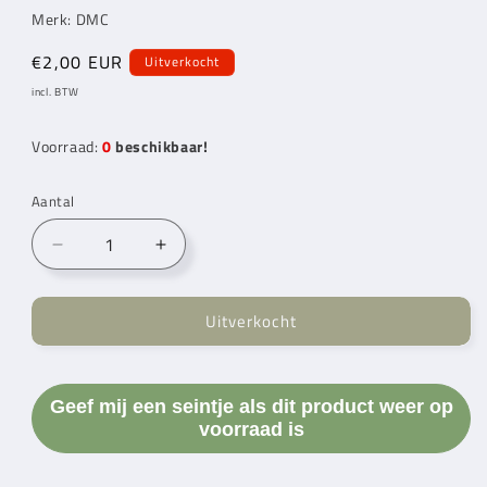
Merk: DMC
Normale
€2,00 EUR
Uitverkocht
prijs
incl. BTW
Voorraad:
0
beschikbaar!
Aantal
Aantal
Aantal
verlagen
verhogen
voor
voor
Uitverkocht
DMC
DMC
Satin
Satin
S899
S899
Geef mij een seintje als dit product weer op
voorraad is