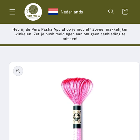
Meteen
naar de
Winkelwagen
Nederlands
content
Heb jij de Pera Pasha App al op je mobiel? Zoveel makkelijker
winkelen. Zet je push meldingen aan om geen aanbieding te
missen!
Ga direct naar
productinformatie