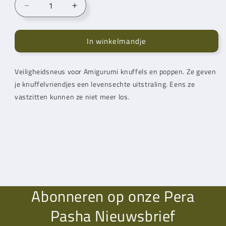
Aantal
Aantal
verlagen
verhogen
voor
voor
In winkelmandje
Driehoek
Driehoek
Soft
Soft
Neus
Neus
Veiligheidsneus voor Amigurumi knuffels en poppen. Ze geven
Roze
Roze
je knuffelvriendjes een levensechte uitstraling. Eens ze
18
18
mm
mm
vastzitten kunnen ze niet meer los.
Abonneren op onze Pera
Pasha Nieuwsbrief