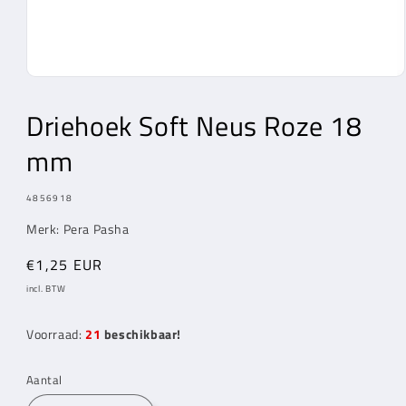
Media
1
openen
Driehoek Soft Neus Roze 18
in
modaal
mm
MODEL:
4856918
Merk: Pera Pasha
Normale
€1,25 EUR
prijs
incl. BTW
Voorraad:
21
beschikbaar!
Aantal