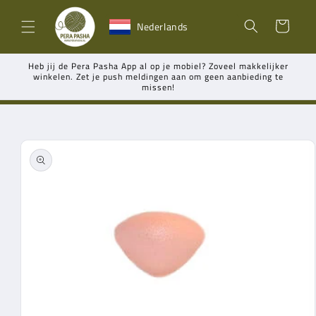
Meteen
naar de
Winkelwagen
Nederlands
content
Heb jij de Pera Pasha App al op je mobiel? Zoveel makkelijker
winkelen. Zet je push meldingen aan om geen aanbieding te
missen!
Ga direct naar
productinformatie