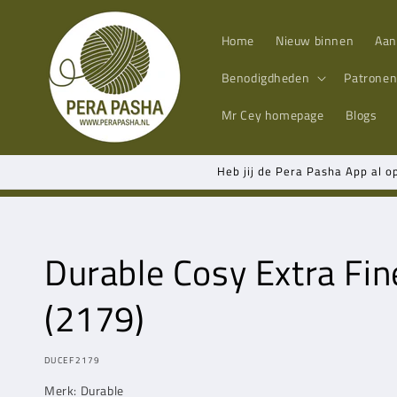
Meteen
naar de
content
Home
Nieuw binnen
Aan
Benodigdheden
Patrone
Mr Cey
homepage
Blogs
Heb jij de Pera Pasha App al o
Durable Cosy Extra Fi
(2179)
MODEL:
DUCEF2179
Merk: Durable