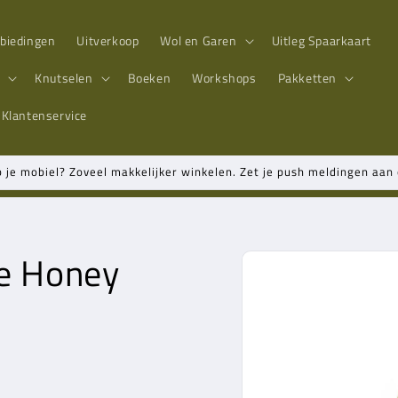
biedingen
Uitverkoop
Wol en Garen
Uitleg Spaarkaart
n
Knutselen
Boeken
Workshops
Pakketten
Klantenservice
p je mobiel? Zoveel makkelijker winkelen. Zet je push meldingen aa
ne Honey
Ga direct naar
productinformatie