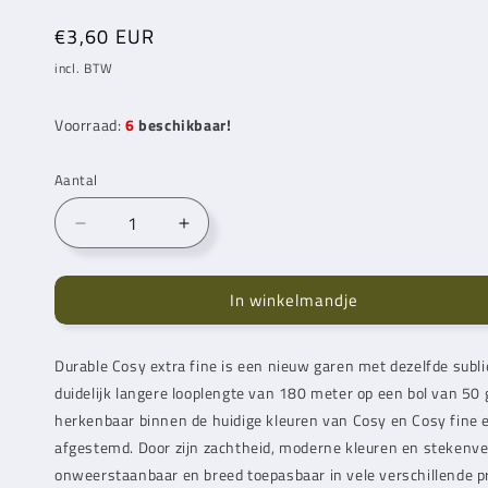
Normale
€3,60 EUR
prijs
incl. BTW
Voorraad:
6
beschikbaar!
Aantal
Aantal
Aantal
verlagen
verhogen
voor
voor
In winkelmandje
Durable
Durable
Cosy
Cosy
Extra
Extra
Durable Cosy extra fine is een nieuw garen met dezelfde sub
Fine
Fine
duidelijk langere looplengte van 180 meter op een bol van 50 
Honey
Honey
(2179)
(2179)
herkenbaar binnen de huidige kleuren van Cosy en Cosy fine e
afgestemd. Door zijn zachtheid, moderne kleuren en stekenve
onweerstaanbaar en breed toepasbaar in vele verschillende pr