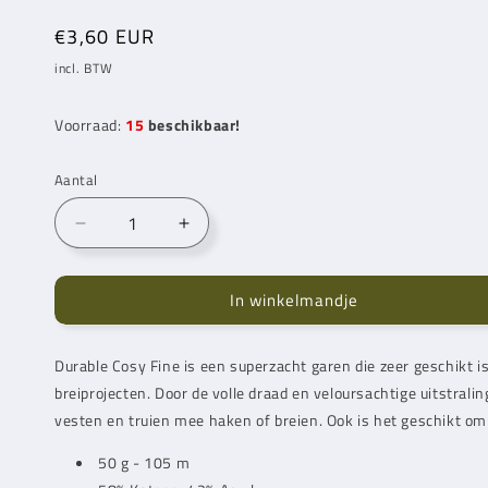
Normale
€3,60 EUR
prijs
incl. BTW
Voorraad:
15
beschikbaar!
Aantal
Aantal
Aantal
verlagen
verhogen
voor
voor
In winkelmandje
Durable
Durable
Cosy
Cosy
Fine
Fine
Durable Cosy Fine is een superzacht garen die zeer geschikt i
Warm
Warm
breiprojecten. Door de volle draad en veloursachtige uitstralin
Taupe
Taupe
(343)
(343)
vesten en truien mee haken of breien. Ook is het geschikt o
50 g - 105 m