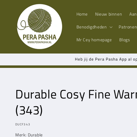
Meteen
naar de
content
Home
Nieuw binnen
Aan
Benodigdheden
Patrone
Mr Cey
homepage
Blogs
Heb jij de Pera Pasha App al o
Durable Cosy Fine Wa
(343)
MODEL:
DUCF343
Merk: Durable