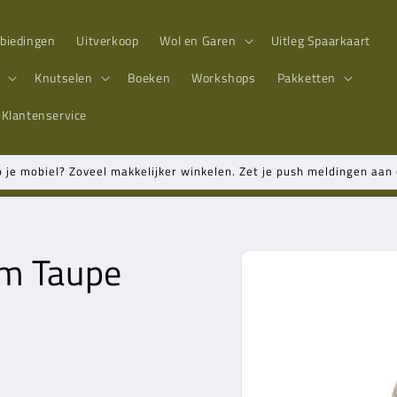
biedingen
Uitverkoop
Wol en Garen
Uitleg Spaarkaart
n
Knutselen
Boeken
Workshops
Pakketten
Klantenservice
p je mobiel? Zoveel makkelijker winkelen. Zet je push meldingen aa
rm Taupe
Ga direct naar
productinformatie