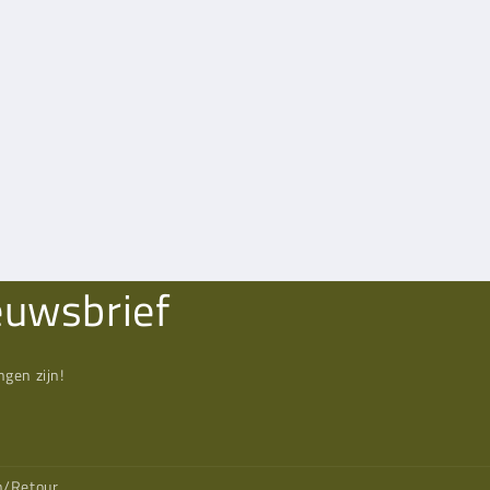
euwsbrief
gen zijn!
n/Retour