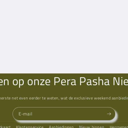
n op onze Pera Pasha Ni
eerste net even eerder te weten, wat de exclusieve weekend aanbiedin
E‑mail
tkaart
Klantenservice
Aanbiedingen
Nieuw binnen
Herroepe