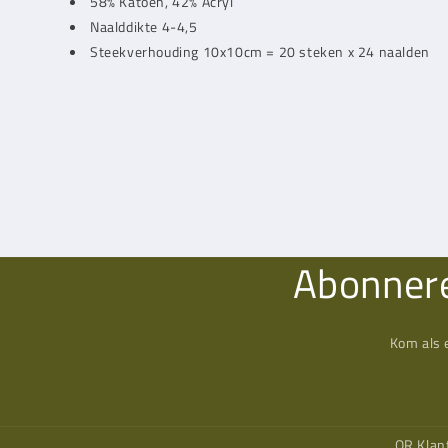
58% Katoen, 42% Acryl
Naalddikte 4-4,5
Steekverhouding 10x10cm = 20 steken x 24 naalden
Abonnere
Kom als 
QR Klan