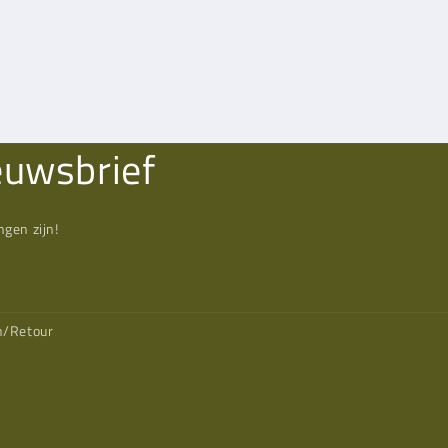
euwsbrief
gen zijn!
n/Retour