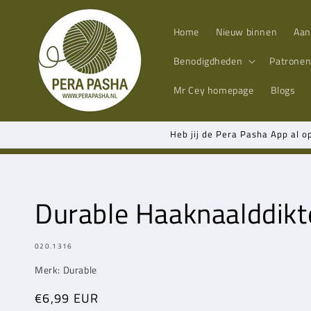
Meteen
naar de
content
Home
Nieuw binnen
Aan
Benodigdheden
Patrone
Mr Cey
homepage
Blogs
Heb jij de Pera Pasha App al o
Durable Haaknaalddik
MODEL:
020.1316
Merk: Durable
Normale
€6,99 EUR