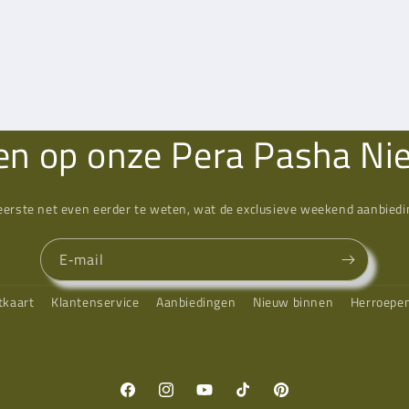
n op onze Pera Pasha Ni
eerste net even eerder te weten, wat de exclusieve weekend aanbiedin
E‑mail
tkaart
Klantenservice
Aanbiedingen
Nieuw binnen
Herroepe
Facebook
Instagram
YouTube
TikTok
Pinterest