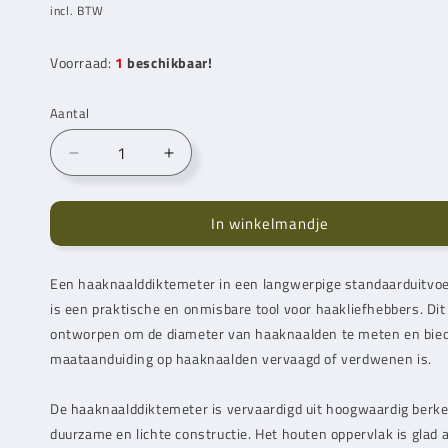
prijs
incl. BTW
Voorraad:
1
beschikbaar!
Aantal
Aantal
Aantal
verlagen
verhogen
voor
voor
In winkelmandje
Durable
Durable
Haaknaalddiktemeter
Haaknaalddiktemeter
Een haaknaalddiktemeter in een langwerpige standaarduitvo
is een praktische en onmisbare tool voor haakliefhebbers. Dit
ontworpen om de diameter van haaknaalden te meten en bied
maataanduiding op haaknaalden vervaagd of verdwenen is.
De haaknaalddiktemeter is vervaardigd uit hoogwaardig berke
duurzame en lichte constructie. Het houten oppervlak is glad 