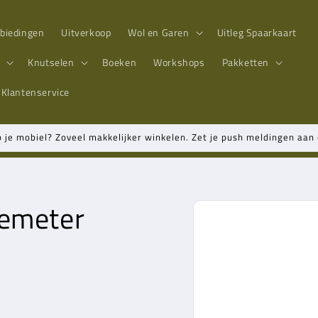
biedingen
Uitverkoop
Wol en Garen
Uitleg Spaarkaart
n
Knutselen
Boeken
Workshops
Pakketten
Klantenservice
p je mobiel? Zoveel makkelijker winkelen. Zet je push meldingen aa
temeter
Ga direct naar
productinformatie