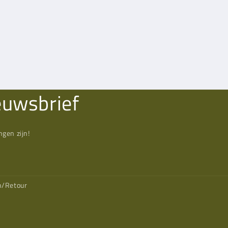
euwsbrief
gen zijn!
n/Retour