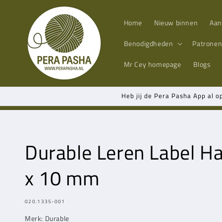
Meteen
naar de
content
Home
Nieuw binnen
Aan
Benodigdheden
Patrone
Mr Cey
homepage
Blogs
Heb jij de Pera Pasha App al o
Durable Leren Label 
x 10 mm
MODEL:
020.1335-001
Merk: Durable