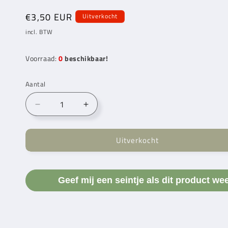
Normale
€3,50 EUR
Uitverkocht
prijs
incl. BTW
Voorraad:
0
beschikbaar!
Aantal
Aantal
Aantal
verlagen
verhogen
voor
voor
Uitverkocht
Durable
Durable
Leren
Leren
Label
Label
Handmade
Handmade
Geef mij een seintje als dit product we
50
50
x
x
10
10
mm
mm