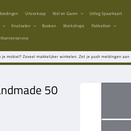
biedingen
Uitverkoop
Wol en Garen
Uitleg Spaarkaart
n
Knutselen
Boeken
Workshops
Pakketten
Klantenservice
p je mobiel? Zoveel makkelijker winkelen. Zet je push meldingen aa
Handmade 50
Ga direct naar
productinformatie