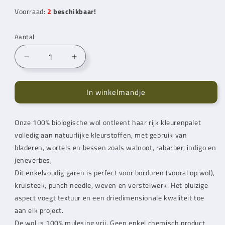
Voorraad:
2
beschikbaar!
Aantal
Aantal
Aantal
verlagen
verhogen
voor
voor
In winkelmandje
Dmc
Dmc
Eco
Eco
Vita
Vita
Onze 100% biologische wol ontleent haar rijk kleurenpalet
Borduurgaren
Borduurgaren
volledig aan natuurlijke kleurstoffen, met gebruik van
201
201
bladeren, wortels en bessen zoals walnoot, rabarber, indigo en
jeneverbes,
Dit enkelvoudig garen is perfect voor borduren (vooral op wol),
kruisteek, punch needle, weven en verstelwerk. Het pluizige
aspect voegt textuur en een driedimensionale kwaliteit toe
aan elk project.
De wol is 100% mulesing vrij. Geen enkel chemisch product