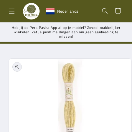
Meteen
naar de
Winkelwagen
Nederlands
content
Heb jij de Pera Pasha App al op je mobiel? Zoveel makkelijker
winkelen. Zet je push meldingen aan om geen aanbieding te
missen!
Ga direct naar
productinformatie