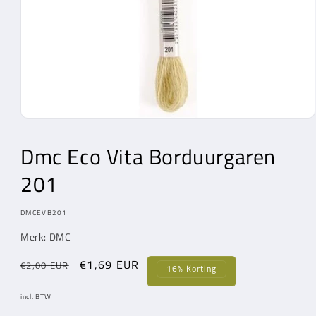
Media
1
openen
Dmc Eco Vita Borduurgaren
in
modaal
201
MODEL:
DMCEVB201
Merk: DMC
Normale
Aanbiedingsprijs
€1,69 EUR
€2,00 EUR
16% Korting
prijs
incl. BTW