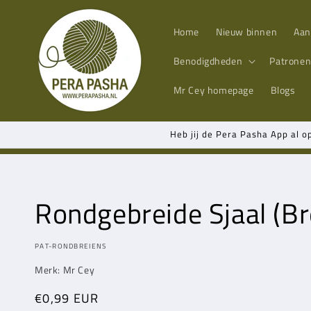
Meteen
naar de
content
Home
Nieuw binnen
Aan
Benodigdheden
Patrone
Mr Cey
homepage
Blogs
Heb jij de Pera Pasha App al o
Rondgebreide Sjaal (Br
MODEL:
PAT-RONDBREIENS
Merk:
Mr Cey
Normale
€0,99 EUR