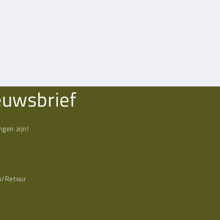
euwsbrief
gen zijn!
n/Retour