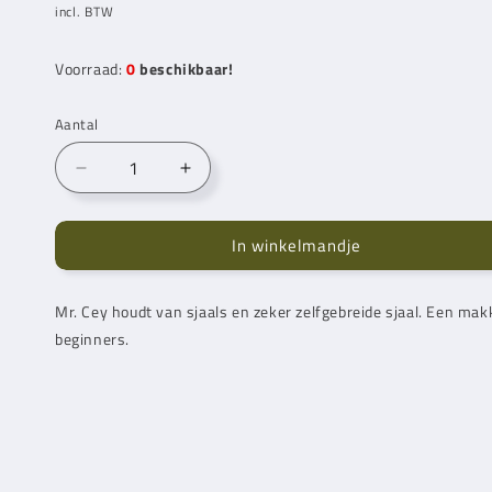
prijs
incl. BTW
Voorraad:
0
beschikbaar!
Aantal
Aantal
Aantal
verlagen
verhogen
voor
voor
In winkelmandje
Rondgebreide
Rondgebreide
Sjaal
Sjaal
(Breipatroon)
(Breipatroon)
Mr. Cey
houdt van sjaals en zeker zelfgebreide sjaal. Een makk
beginners.