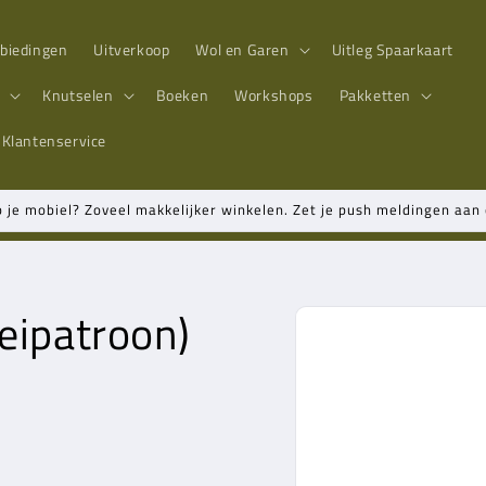
biedingen
Uitverkoop
Wol en Garen
Uitleg Spaarkaart
n
Knutselen
Boeken
Workshops
Pakketten
Klantenservice
p je mobiel? Zoveel makkelijker winkelen. Zet je push meldingen aa
eipatroon)
Ga direct naar
productinformatie