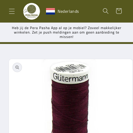
Meteen
naar de
Winkelwagen
Nederlands
content
Heb jij de Pera Pasha App al op je mobiel? Zoveel makkelijker
winkelen. Zet je push meldingen aan om geen aanbieding te
missen!
Ga direct naar
productinformatie