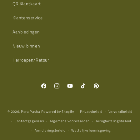
QR Klantkaart
Klantenservice
Aanbiedingen
Nieuw binnen
Herroepen/Retour
Facebook
Instagram
YouTube
TikTok
Pinterest
© 2026,
Pera Pasha
Powered by Shopify
Privacybeleid
Verzendbeleid
Contactgegevens
Algemene voorwaarden
Terugbetalingsbeleid
Annuleringsbeleid
Wettelijke kennisgeving