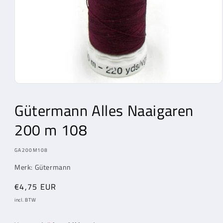
Media
1
openen
Gütermann Alles Naaigaren
in
modaal
200 m 108
MODEL:
GA200M108
Merk: Gütermann
Normale
€4,75 EUR
prijs
incl. BTW