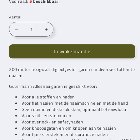
Voorraad:
5
beschikbaar!
Aantal
Aantal
Aantal
verlagen
verhogen
voor
voor
In winkelmandje
Gütermann
Gütermann
Alles
Alles
Naaigaren
Naaigaren
200 meter hoogwaardig polyester garen om diverse stoffen te
200
200
naaien.
m
m
108
108
Gütermann Allesnaaigaren is geschikt voor:
Voor alle stoffen en naden
Voor het naaien met de naaimachine en met de hand
Geen dunne en dikke plekken, optimaal betrouwbaar
Voor sluit- en stepnaden
Voor overlock- en safetynaden
Voor knoopsgaten en om knopen aan te naaien
Voor fijne siersteken en decoratieve naden