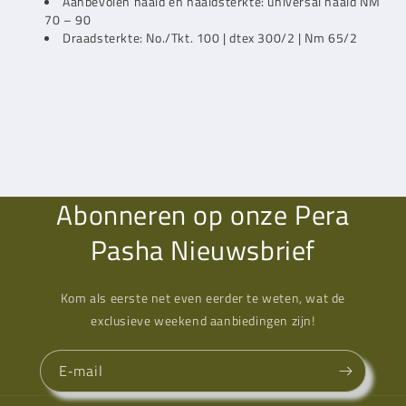
Aanbevolen naald en naaldsterkte: universal naald NM
70 – 90
Draadsterkte: No./Tkt. 100 | dtex 300/2 | Nm 65/2
Abonneren op onze Pera
Pasha Nieuwsbrief
Kom als eerste net even eerder te weten, wat de
exclusieve weekend aanbiedingen zijn!
E‑mail