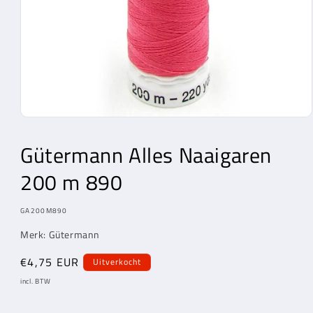
Media
1
openen
Gütermann Alles Naaigaren
in
modaal
200 m 890
MODEL:
GA200M890
Merk: Gütermann
Normale
€4,75 EUR
Uitverkocht
prijs
incl. BTW