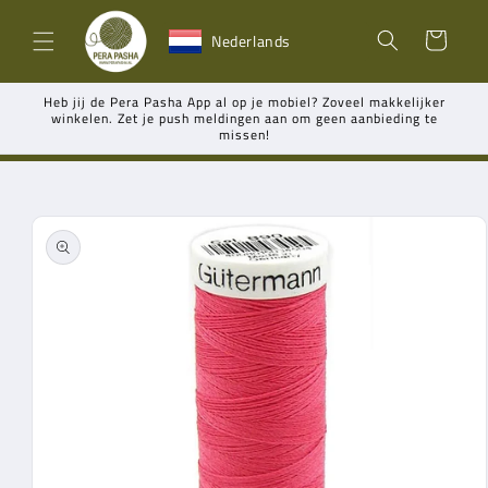
Meteen
naar de
Winkelwagen
Nederlands
content
Heb jij de Pera Pasha App al op je mobiel? Zoveel makkelijker
winkelen. Zet je push meldingen aan om geen aanbieding te
missen!
Ga direct naar
productinformatie