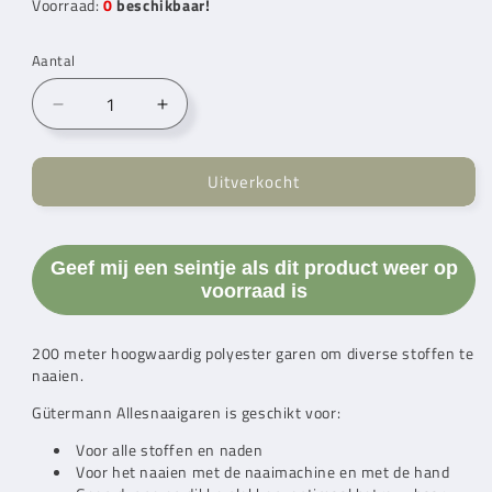
Voorraad:
0
beschikbaar!
Aantal
Aantal
Aantal
verlagen
verhogen
voor
voor
Uitverkocht
Gütermann
Gütermann
Alles
Alles
Naaigaren
Naaigaren
200
200
Geef mij een seintje als dit product weer op
m
m
voorraad is
890
890
200 meter hoogwaardig polyester garen om diverse stoffen te
naaien.
Gütermann Allesnaaigaren is geschikt voor:
Voor alle stoffen en naden
Voor het naaien met de naaimachine en met de hand