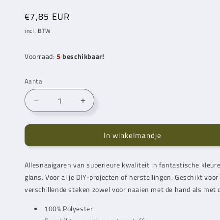
Normale
€7,85 EUR
prijs
incl. BTW
Voorraad:
5
beschikbaar!
Aantal
Aantal
Aantal
verlagen
verhogen
voor
voor
In winkelmandje
Gütermann
Gütermann
Alles
Alles
Naaigaren
Naaigaren
Allesnaaigaren van superieure kwaliteit in fantastische kleur
500
500
glans. Voor al je DIY-projecten of herstellingen. Geschikt voor
m
m
659
659
verschillende steken zowel voor naaien met de hand als met
100% Polyester