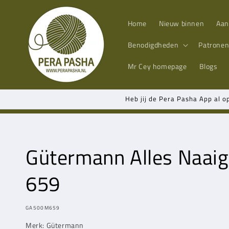
Meteen
naar de
content
Home
Nieuw binnen
Aan
Benodigdheden
Patrone
Mr Cey
homepage
Blogs
Heb jij de Pera Pasha App al o
Gütermann Alles Naai
659
MODEL:
GA500M659
Merk: Gütermann