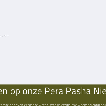
0 - 90
n op onze Pera Pasha Ni
eerste net even eerder te weten, wat de exclusieve weekend aanbiedin