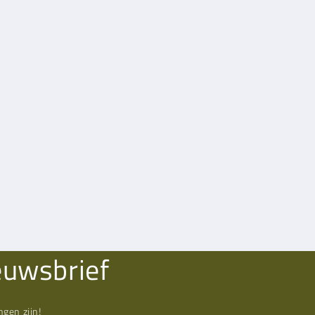
euwsbrief
gen zijn!