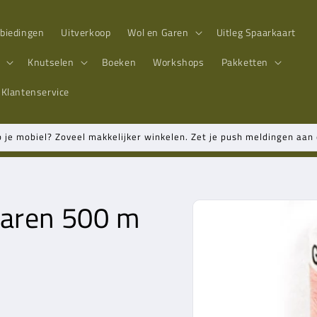
biedingen
Uitverkoop
Wol en Garen
Uitleg Spaarkaart
n
Knutselen
Boeken
Workshops
Pakketten
Klantenservice
p je mobiel? Zoveel makkelijker winkelen. Zet je push meldingen aa
garen 500 m
Ga direct naar
productinformatie