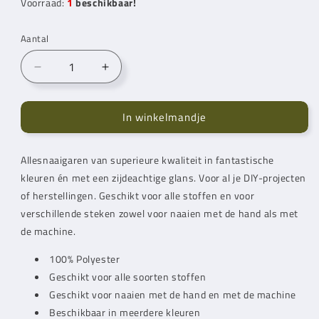
Voorraad:
1
beschikbaar!
Aantal
Aantal
Aantal
verlagen
verhogen
voor
voor
In winkelmandje
Gütermann
Gütermann
Alles
Alles
Naaigaren
Naaigaren
Allesnaaigaren van superieure kwaliteit in fantastische
500
500
kleuren én met een zijdeachtige glans. Voor al je DIY-projecten
m
m
810
810
of herstellingen. Geschikt voor alle stoffen en voor
verschillende steken zowel voor naaien met de hand als met
de machine.
100% Polyester
Geschikt voor alle soorten stoffen
Geschikt voor naaien met de hand en met de machine
Beschikbaar in meerdere kleuren