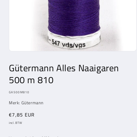
Media
1
openen
Gütermann Alles Naaigaren
in
modaal
500 m 810
MODEL:
GA500M810
Merk: Gütermann
Normale
€7,85 EUR
prijs
incl. BTW