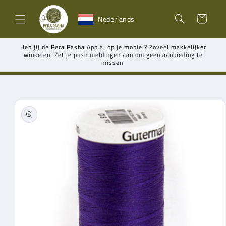
Meteen
naar de
Winkelwagen
Nederlands
content
Heb jij de Pera Pasha App al op je mobiel? Zoveel makkelijker
winkelen. Zet je push meldingen aan om geen aanbieding te
missen!
Ga direct naar
productinformatie