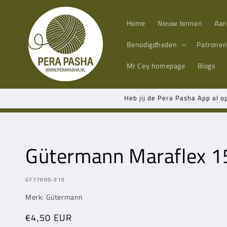
Meteen
naar de
content
Home
Nieuw binnen
Aan
Benodigdheden
Patrone
Mr Cey
homepage
Blogs
Heb jij de Pera Pasha App al o
Gütermann Maraflex 1
MODEL:
G777000-310
Merk: Gütermann
Normale
€4,50 EUR