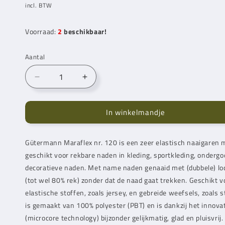
prijs
incl. BTW
Voorraad:
2
beschikbaar!
Aantal
Aantal
Aantal
verlagen
verhogen
voor
voor
In winkelmandje
Gütermann
Gütermann
Maraflex
Maraflex
150
150
Gütermann Maraflex nr. 120 is een zeer elastisch naaigaren m
m
m
geschikt voor rekbare naden in kleding, sportkleding, ondergoe
310
310
decoratieve naden. Met name naden genaaid met (dubbele) lo
(tot wel 80% rek) zonder dat de naad gaat trekken. Geschikt v
elastische stoffen, zoals jersey, en gebreide weefsels, zoals 
is gemaakt van 100% polyester (PBT) en is dankzij het innov
(microcore technology) bijzonder gelijkmatig, glad en pluisvrij. 