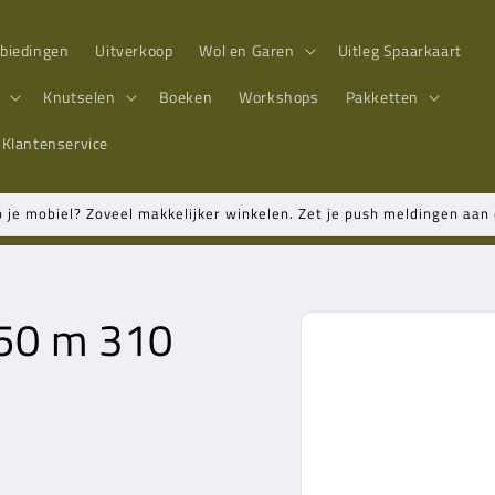
biedingen
Uitverkoop
Wol en Garen
Uitleg Spaarkaart
n
Knutselen
Boeken
Workshops
Pakketten
Klantenservice
p je mobiel? Zoveel makkelijker winkelen. Zet je push meldingen aa
50 m 310
Ga direct naar
productinformatie