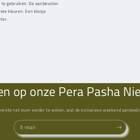
d te gebruiken. De aanbevolen
ele kleuren. Een klosje
ter.
n op onze Pera Pasha Ni
eerste net even eerder te weten, wat de exclusieve weekend aanbiedin
E‑mail