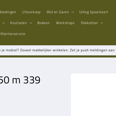
biedingen
Uitverkoop
Wol en Garen
Uitleg Spaarkaart
n
Knutselen
Boeken
Workshops
Pakketten
Klantenservice
p je mobiel? Zoveel makkelijker winkelen. Zet je push meldingen aa
50 m 339
Ga direct naar
productinformatie