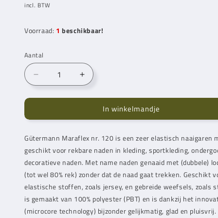
prijs
incl. BTW
Voorraad:
1
beschikbaar!
Aantal
Aantal
Aantal
verlagen
verhogen
voor
voor
In winkelmandje
Gütermann
Gütermann
Maraflex
Maraflex
150
150
Gütermann Maraflex nr. 120 is een zeer elastisch naaigaren m
m
m
geschikt voor rekbare naden in kleding, sportkleding, ondergoe
339
339
decoratieve naden. Met name naden genaaid met (dubbele) lo
(tot wel 80% rek) zonder dat de naad gaat trekken. Geschikt v
elastische stoffen, zoals jersey, en gebreide weefsels, zoals 
is gemaakt van 100% polyester (PBT) en is dankzij het innov
(microcore technology) bijzonder gelijkmatig, glad en pluisvrij. 