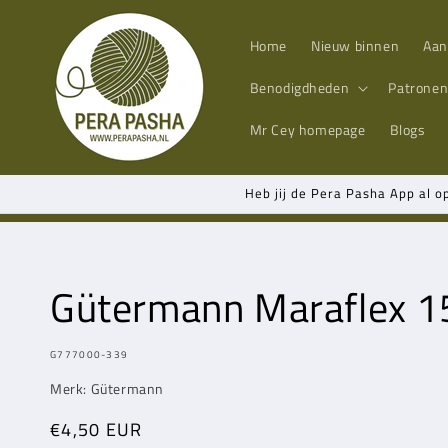
Meteen
naar de
content
Home
Nieuw binnen
Aan
Benodigdheden
Patrone
Mr Cey
homepage
Blogs
Heb jij de Pera Pasha App al o
Gütermann Maraflex 1
MODEL:
G777000-339
Merk: Gütermann
Normale
€4,50 EUR