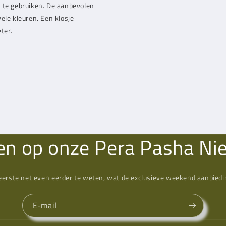
d te gebruiken. De aanbevolen
ele kleuren. Een klosje
ter.
n op onze Pera Pasha Ni
eerste net even eerder te weten, wat de exclusieve weekend aanbiedin
E‑mail