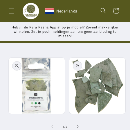
Meteen
naar de
Winkelwagen
Nederlands
content
Heb jij de Pera Pasha App al op je mobiel? Zoveel makkelijker
winkelen. Zet je push meldingen aan om geen aanbieding te
missen!
Ga direct naar
productinformatie
Media
Media
1
2
openen
openen
van
1
/
2
in
in