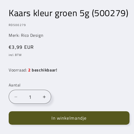
modaal
modaal
Kaars kleur groen 5g (500279)
MODEL:
RD500279
Merk: Rico Design
Normale
€3,99 EUR
prijs
incl. BTW
Voorraad:
2
beschikbaar!
Aantal
Aantal
Aantal
verlagen
verhogen
voor
voor
In winkelmandje
Kaars
Kaars
kleur
kleur
groen
groen