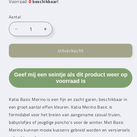
Voorraad:
0
beschikbaar!
Aantal
Aantal
Aantal
verlagen
verhogen
voor
voor
Uitverkocht
Katia
Katia
Basic
Basic
Merino
Merino
Amarant
Amarant
Geef mij een seintje als dit product weer op
(089)
(089)
voorraad is
Katia Basic Merino is een fijn en zacht garen, beschikbaar in
een groot aantal effen kleuren. Katia Merino Basic is
formidabel voor het breien van aangename casual truien,
babyslofjes of jeugdige poncho's voor de winter. Met Basic
Merino kunnen mooie kussens gebreid worden en versiersels