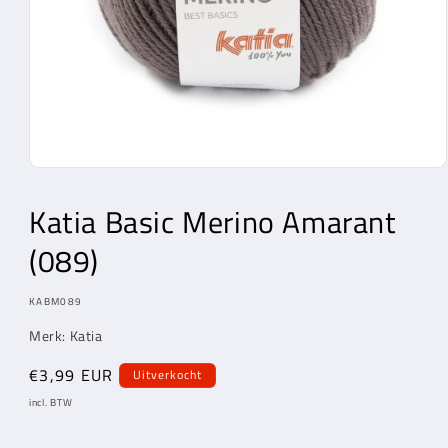
Media
1
openen
Katia Basic Merino Amarant
in
modaal
(089)
MODEL:
KABM089
Merk: Katia
Normale
€3,99 EUR
Uitverkocht
prijs
incl. BTW