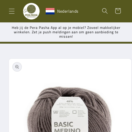
Meteen
naar de
Winkelwagen
Nederlands
content
Heb jij de Pera Pasha App al op je mobiel? Zoveel makkelijker
winkelen. Zet je push meldingen aan om geen aanbieding te
missen!
Ga direct naar
productinformatie