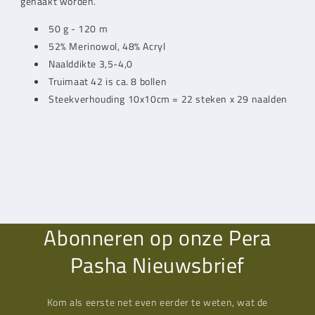
gehaakt worden.
50 g - 120 m
52% Merinowol, 48% Acryl
Naalddikte 3,5-4,0
Truimaat 42 is ca. 8 bollen
Steekverhouding 10x10cm = 22 steken x 29 naalden
Abonneren op onze Pera
Pasha Nieuwsbrief
Kom als eerste net even eerder te weten, wat de