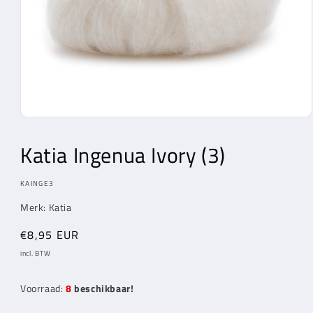
Media
1
openen
Katia Ingenua Ivory (3)
in
modaal
MODEL:
KAINGE3
Merk: Katia
Normale
€8,95 EUR
prijs
incl. BTW
Voorraad:
8
beschikbaar!