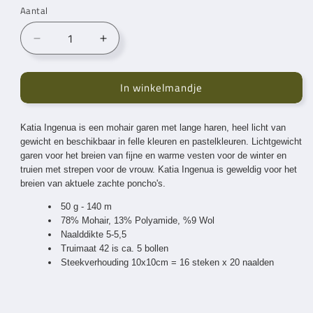
Aantal
Aantal
Aantal
verlagen
verhogen
voor
voor
In winkelmandje
Katia
Katia
Ingenua
Ingenua
Ivory
Ivory
Katia Ingenua is een mohair garen met lange haren, heel licht van
(3)
(3)
gewicht en beschikbaar in felle kleuren en pastelkleuren. Lichtgewicht
garen voor het breien van fijne en warme vesten voor de winter en
truien met strepen voor de vrouw. Katia Ingenua is geweldig voor het
breien van aktuele zachte poncho's.
50 g - 140 m
78% Mohair, 13% Polyamide, %9 Wol
Naalddikte 5-5,5
Truimaat 42 is ca. 5 bollen
Steekverhouding 10x10cm = 16 steken x 20 naalden