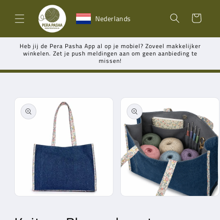
Meteen
naar de
Winkelwagen
Nederlands
content
Heb jij de Pera Pasha App al op je mobiel? Zoveel makkelijker
winkelen. Zet je push meldingen aan om geen aanbieding te
missen!
Ga direct naar
productinformatie
Media
Media
1
2
openen
openen