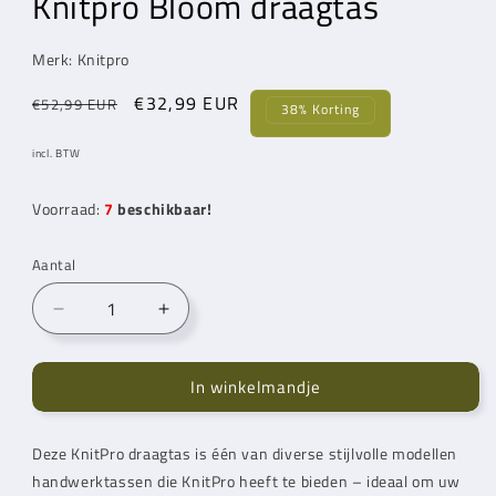
Knitpro Bloom draagtas
in
in
modaal
modaal
MODEL:
Merk: Knitpro
Normale
Aanbiedingsprijs
€32,99 EUR
€52,99 EUR
38% Korting
prijs
incl. BTW
Voorraad:
7
beschikbaar!
Aantal
Aantal
Aantal
verlagen
verhogen
voor
voor
In winkelmandje
Knitpro
Knitpro
Bloom
Bloom
draagtas
draagtas
Deze KnitPro draagtas is één van diverse stijlvolle modellen
handwerktassen die KnitPro heeft te bieden – ideaal om uw