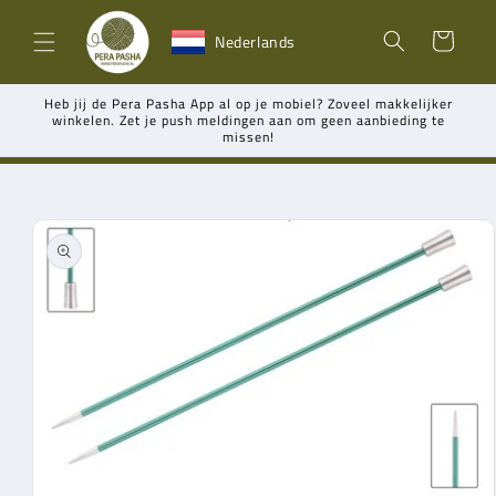
Meteen
naar de
Winkelwagen
Nederlands
content
Heb jij de Pera Pasha App al op je mobiel? Zoveel makkelijker
winkelen. Zet je push meldingen aan om geen aanbieding te
missen!
Ga direct naar
productinformatie