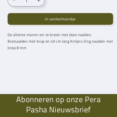
Aantal
Aantal
verlagen
verhogen
voor
voor
In winkelmandje
Knitpro
Knitpro
Zing
Zing
Breinaald
Breinaald
De ultieme manier om te breien met deze naalden.
met
met
Breinaalden met knop en 40 cm lang Knitpro Zing naalden met
knop
knop
40cm
40cm
knop 8 mm
8
8
mm
mm
Abonneren op onze Pera
Pasha Nieuwsbrief