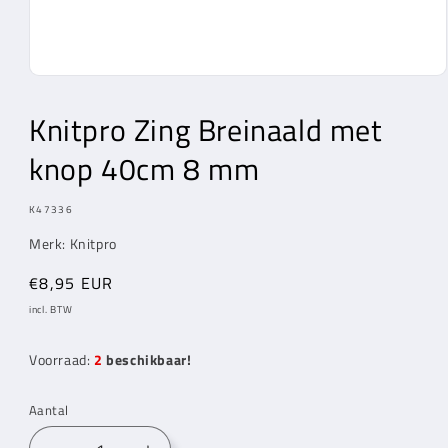
Media
1
openen
Knitpro Zing Breinaald met
in
modaal
knop 40cm 8 mm
MODEL:
K47336
Merk: Knitpro
Normale
€8,95 EUR
prijs
incl. BTW
Voorraad:
2
beschikbaar!
Aantal