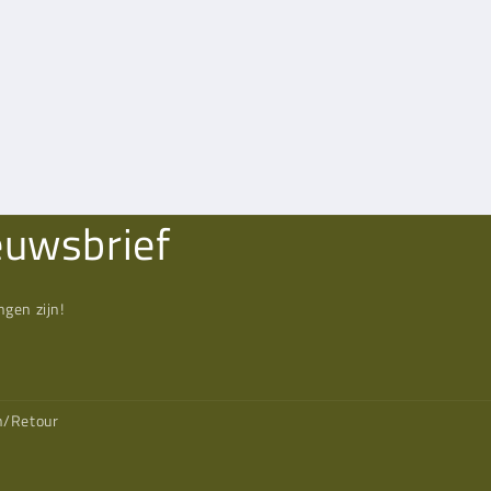
euwsbrief
gen zijn!
n/Retour