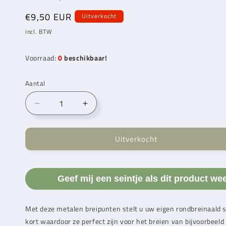
Normale
€9,50 EUR
Uitverkocht
prijs
incl. BTW
Voorraad:
0
beschikbaar!
Aantal
Aantal
Aantal
verlagen
verhogen
voor
voor
Uitverkocht
Knitpro
Knitpro
Zing
Zing
mini
mini
5
5
Geef mij een seintje als dit product we
cm
cm
verwisselbare
verwisselbare
breinaalden
breinaalden
Met deze metalen breipunten stelt u uw eigen rondbreinaald 
5.0
5.0
kort waardoor ze perfect zijn voor het breien van bijvoorbee
mm
mm