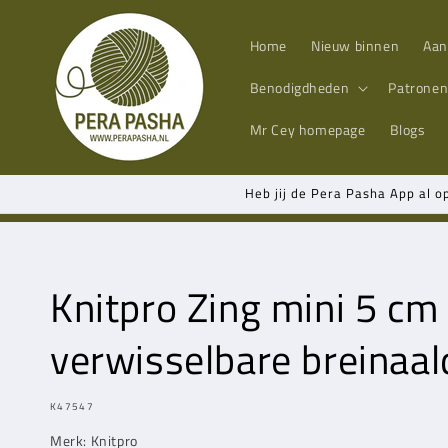
Meteen
naar de
content
Home
Nieuw binnen
Aan
Benodigdheden
Patrone
Mr Cey
homepage
Blogs
Heb jij de Pera Pasha App al o
Knitpro Zing mini 5 cm
verwisselbare breinaa
MODEL:
K47547
Merk: Knitpro