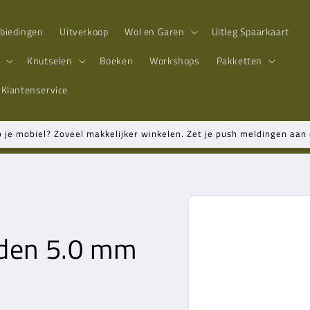
biedingen
Uitverkoop
Wol en Garen
Uitleg Spaarkaart
n
Knutselen
Boeken
Workshops
Pakketten
Klantenservice
p je mobiel? Zoveel makkelijker winkelen. Zet je push meldingen aa
Ga direct naar
productinformatie
lden 5.0 mm