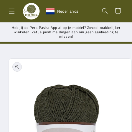
Meteen
naar de
Winkelwagen
Nederlands
content
Heb jij de Pera Pasha App al op je mobiel? Zoveel makkelijker
winkelen. Zet je push meldingen aan om geen aanbieding te
missen!
Ga direct naar
productinformatie