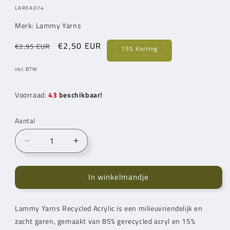
MODEL:
LAREA074
Merk:
Lammy Yarns
Normale
Aanbiedingsprijs
€2,50 EUR
€2,95 EUR
15% Korting
prijs
incl. BTW
Voorraad:
43
beschikbaar!
Aantal
Aantal
Aantal
verlagen
verhogen
voor
voor
In winkelmandje
Lammy
Lammy
Yarns
Yarns
Recycled
Recycled
Lammy Yarns
Recycled Acrylic is een milieuvriendelijk en
Acrylic
Acrylic
zacht garen, gemaakt van 85% gerecycled acryl en 15%
Army
Army