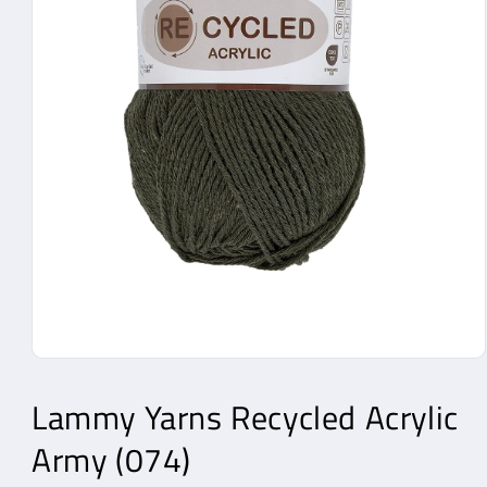
Media
1
openen
Lammy Yarns
Recycled Acrylic
in
modaal
Army (074)