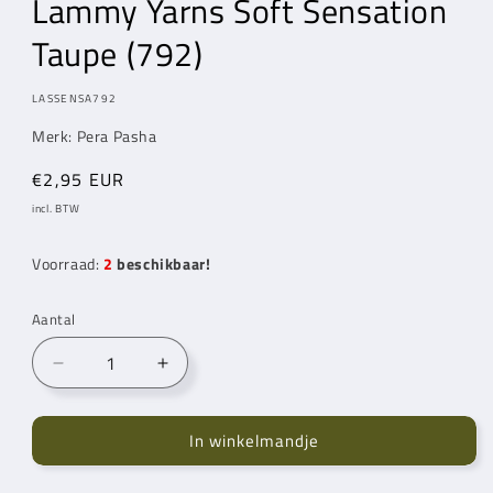
Lammy Yarns
Soft Sensation
in
modaal
Taupe (792)
MODEL:
LASSENSA792
Merk: Pera Pasha
Normale
€2,95 EUR
prijs
incl. BTW
Voorraad:
2
beschikbaar!
Aantal
Aantal
Aantal
verlagen
verhogen
voor
voor
In winkelmandje
Lammy
Lammy
Yarns
Yarns
Soft
Soft