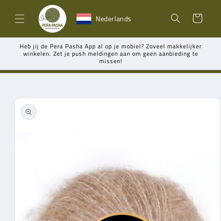
Meteen
naar de
Winkelwagen
Nederlands
content
Heb jij de Pera Pasha App al op je mobiel? Zoveel makkelijker
winkelen. Zet je push meldingen aan om geen aanbieding te
missen!
Ga direct naar
productinformatie