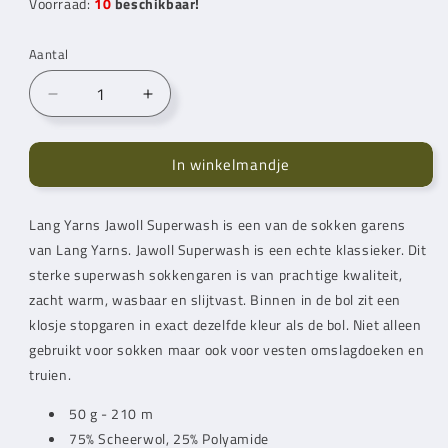
Voorraad:
10
beschikbaar!
Aantal
Aantal
Aantal
verlagen
verhogen
voor
voor
In winkelmandje
Lang
Lang
Yarns
Yarns
Jawoll
Jawoll
​​​​​​​Lang Yarns Jawoll Superwash is een van de sokken garens
Superwash
Superwash
van
Taupe
Lang Yarns
. Jawoll Superwash is een echte klassieker. Dit
Taupe
(83.0045)
(83.0045)
sterke superwash sokkengaren is van prachtige kwaliteit,
zacht warm, wasbaar en slijtvast. Binnen in de bol zit een
klosje stopgaren in exact dezelfde kleur als de bol. Niet alleen
gebruikt voor sokken maar ook voor vesten omslagdoeken en
truien.
50 g - 210 m
75% Scheerwol, 25% Polyamide