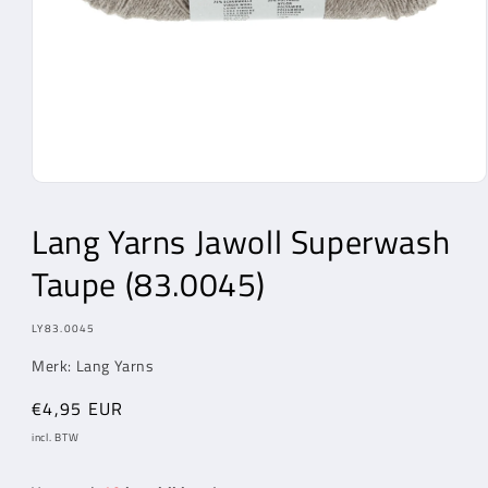
Media
1
openen
Lang Yarns
Jawoll Superwash
in
modaal
Taupe (83.0045)
MODEL:
LY83.0045
Merk:
Lang Yarns
Normale
€4,95 EUR
prijs
incl. BTW