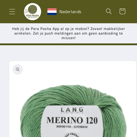
Meteen
naar de
Winkelwagen
Nederlands
content
Heb jij de Pera Pasha App al op je mobiel? Zoveel makkelijker
winkelen. Zet je push meldingen aan om geen aanbieding te
missen!
Ga direct naar
productinformatie