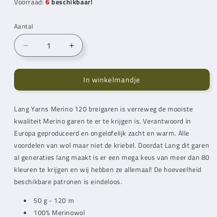
Voorraad:
6
beschikbaar!
Aantal
Aantal
Aantal
verlagen
verhogen
voor
voor
In winkelmandje
Lang
Lang
Yarns
Yarns
Merino
Merino
Lang Yarns
Merino 120 breigaren is verreweg de mooiste
120
120
kwaliteit Merino garen te er te krijgen is. Verantwoord in
Grass
Grass
Green
Green
Europa geproduceerd en ongelofelijk zacht en warm. Alle
(34.0317)
(34.0317)
voordelen van wol maar niet de kriebel. Doordat Lang dit garen
al generaties lang maakt is er een mega keus van meer dan 80
kleuren te krijgen en wij hebben ze allemaal! De hoeveelheid
beschikbare patronen is eindeloos.
50 g - 120 m
100% Merinowol