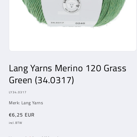
Media
1
openen
Lang Yarns
Merino 120 Grass
in
modaal
Green (34.0317)
MODEL:
LY34.0317
Merk:
Lang Yarns
Normale
€6,25 EUR
prijs
incl. BTW