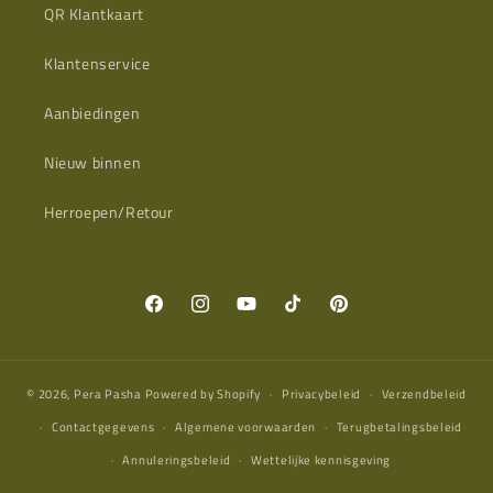
QR Klantkaart
Klantenservice
Aanbiedingen
Nieuw binnen
Herroepen/Retour
Facebook
Instagram
YouTube
TikTok
Pinterest
© 2026,
Pera Pasha
Powered by Shopify
Privacybeleid
Verzendbeleid
Contactgegevens
Algemene voorwaarden
Terugbetalingsbeleid
Annuleringsbeleid
Wettelijke kennisgeving