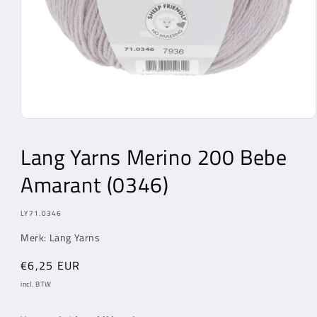
Media
1
openen
Lang Yarns
Merino 200 Bebe
in
modaal
Amarant (0346)
MODEL:
LY71.0346
Merk:
Lang Yarns
Normale
€6,25 EUR
prijs
incl. BTW