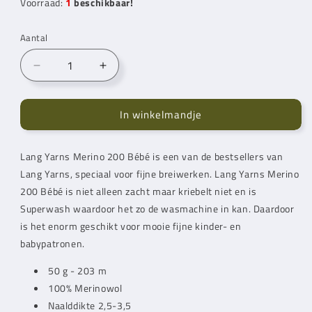
Voorraad:
1
beschikbaar!
Aantal
Aantal
Aantal
verlagen
verhogen
voor
voor
In winkelmandje
Lang
Lang
Yarns
Yarns
Merino
Merino
Lang Yarns
Merino 200 Bébé is een van de bestsellers van
200
200
Lang Yarns
Bebe
, speciaal voor fijne breiwerken.
Bebe
Lang Yarns
Merino
Amarant
Amarant
200 Bébé is niet alleen zacht maar kriebelt niet en is
(0346)
(0346)
Superwash waardoor het zo de wasmachine in kan. Daardoor
is het enorm geschikt voor mooie fijne kinder- en
babypatronen.
50 g - 203 m
100% Merinowol
Naalddikte 2,5-3,5