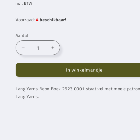
prijs
incl. BTW
Voorraad:
4
beschikbaar!
Aantal
Aantal
Aantal
verlagen
verhogen
voor
voor
In winkelmandje
Lang
Lang
Yarns
Yarns
Neon
Neon
Lang Yarns
Neon Boek 2523.0001 staat vol met mooie patrone
Boek
Boek
Lang Yarns
2523.0001
.
2523.0001