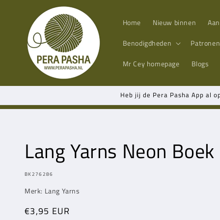
Meteen
naar de
content
Home
Nieuw binnen
Aan
Benodigdheden
Patrone
Mr Cey
homepage
Blogs
Heb jij de Pera Pasha App al o
Lang Yarns
Neon Boek
MODEL:
BK276286
Merk:
Lang Yarns
Normale
€3,95 EUR