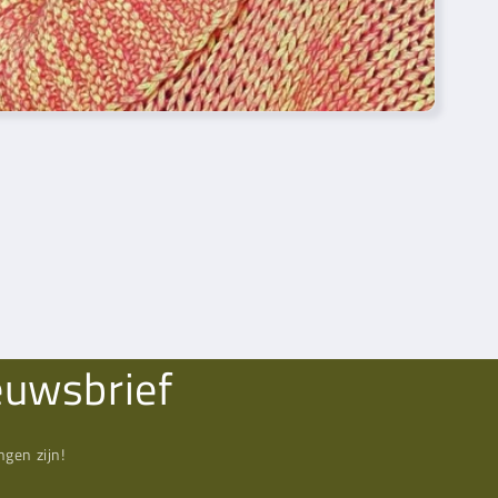
euwsbrief
gen zijn!