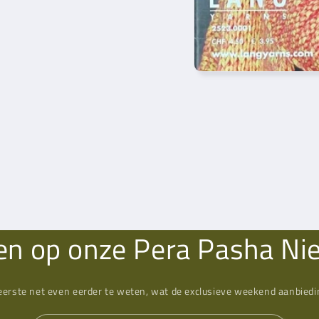
n op onze Pera Pasha Ni
eerste net even eerder te weten, wat de exclusieve weekend aanbiedin