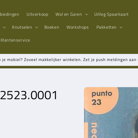
biedingen
Uitverkoop
Wol en Garen
Uitleg Spaarkaart
n
Knutselen
Boeken
Workshops
Pakketten
Klantenservice
p je mobiel? Zoveel makkelijker winkelen. Zet je push meldingen aa
 2523.0001
Ga direct naar
productinformatie