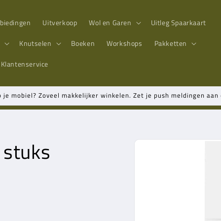
biedingen
Uitverkoop
Wol en Garen
Uitleg Spaarkaart
n
Knutselen
Boeken
Workshops
Pakketten
Klantenservice
p je mobiel? Zoveel makkelijker winkelen. Zet je push meldingen aa
 stuks
Ga direct naar
productinformatie