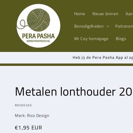
Meteen
naar de
content
Home
Nieuw binnen
Aan
Benodigdheden
Patrone
Mr Cey
homepage
Blogs
Heb jij de Pera Pasha App al o
Metalen lonthouder 20
MODEL:
RD500265
Merk: Rico Design
Normale
€1,95 EUR