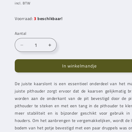
prijs
incl. BTW
Voorraad:
3
beschikbaar!
Aantal
Aantal
Aantal
verlagen
verhogen
voor
voor
In winkelmandje
Metalen
Metalen
lonthouder
lonthouder
20
20
De juiste kaarslont is een essentieel onderdeel van het m
stuks
stuks
juiste pithouder zorgt ervoor dat de kaarsen gelijkmatig 
worden aan de onderkant van de pit bevestigd door de pit
pithouder te steken en met een tang in de pithouder te kl
meer stabiliteit en is bijzonder geschikt voor gebruik in
houders. Om het aanbrengen te vergemakkelijken, wordt de l
bodem van het potje bevestigd met een paar druppels was o