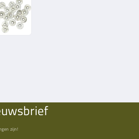
euwsbrief
gen zijn!