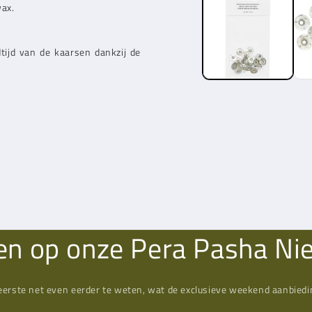
wax.
tijd van de kaarsen dankzij de
n op onze Pera Pasha Ni
eerste net even eerder te weten, wat de exclusieve weekend aanbiedin