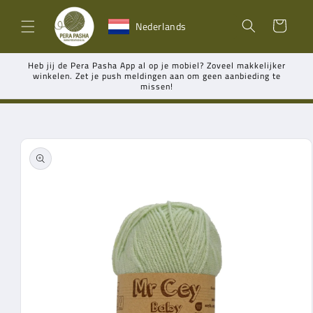
Meteen
naar de
Winkelwagen
Nederlands
content
Heb jij de Pera Pasha App al op je mobiel? Zoveel makkelijker
winkelen. Zet je push meldingen aan om geen aanbieding te
missen!
Ga direct naar
productinformatie