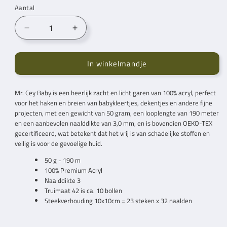
Aantal
Aantal
Aantal
verlagen
verhogen
voor
voor
In winkelmandje
Mr.
Mr.
Cey
Cey
Baby
Baby
Mr. Cey
Baby is een heerlijk zacht en licht garen van 100% acryl, perfect
Light
Light
voor het haken en breien van babykleertjes, dekentjes en andere fijne
Green
Green
projecten, met een gewicht van 50 gram, een looplengte van 190 meter
(073)
(073)
en een aanbevolen naalddikte van 3,0 mm, en is bovendien OEKO-TEX
gecertificeerd, wat betekent dat het vrij is van schadelijke stoffen en
veilig is voor de gevoelige huid.
50 g - 190 m
100% Premium Acryl
Naalddikte 3
Truimaat 42 is ca. 10 bollen
Steekverhouding 10x10cm = 23 steken x 32 naalden