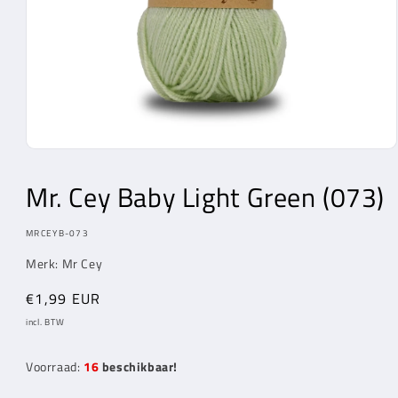
Media
1
openen
Mr. Cey
Baby Light Green (073)
in
modaal
MODEL:
MRCEYB-073
Merk:
Mr Cey
Normale
€1,99 EUR
prijs
incl. BTW
Voorraad:
16
beschikbaar!