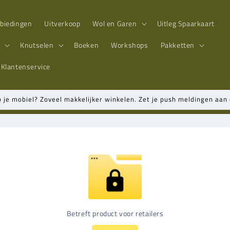
biedingen
Uitverkoop
Wol en Garen
Uitleg Spaarkaart
n
Knutselen
Boeken
Workshops
Pakketten
Klantenservice
p je mobiel? Zoveel makkelijker winkelen. Zet je push meldingen aa
Betreft product voor retailers