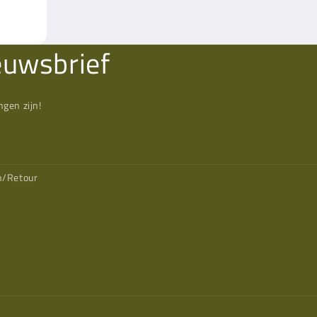
euwsbrief
gen zijn!
n/Retour