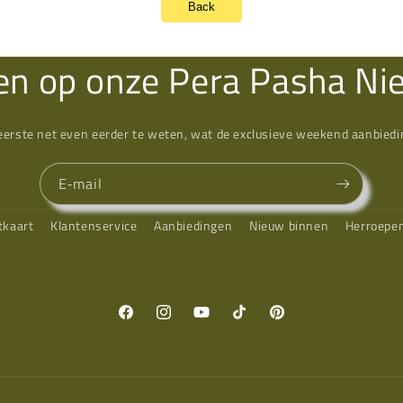
Back
n op onze Pera Pasha Ni
eerste net even eerder te weten, wat de exclusieve weekend aanbiedin
E‑mail
tkaart
Klantenservice
Aanbiedingen
Nieuw binnen
Herroepe
Facebook
Instagram
YouTube
TikTok
Pinterest