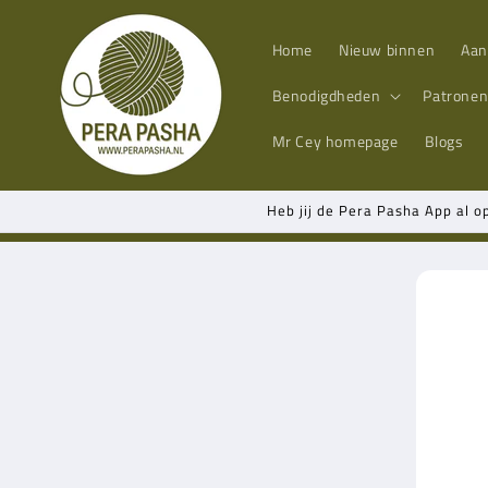
Meteen
naar de
content
Home
Nieuw binnen
Aan
Benodigdheden
Patrone
Mr Cey
homepage
Blogs
Heb jij de Pera Pasha App al o