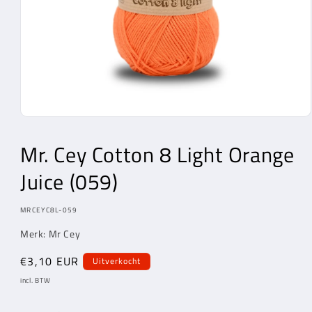
Media
1
openen
Mr. Cey
Cotton 8 Light Orange
in
modaal
Juice (059)
MODEL:
MRCEYC8L-059
Merk:
Mr Cey
Normale
€3,10 EUR
Uitverkocht
prijs
incl. BTW