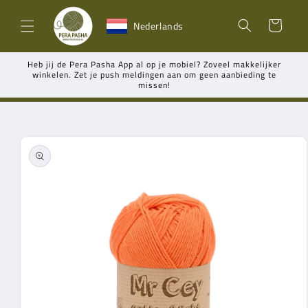
Meteen
naar de
Winkelwagen
Nederlands
content
Heb jij de Pera Pasha App al op je mobiel? Zoveel makkelijker
winkelen. Zet je push meldingen aan om geen aanbieding te
missen!
Ga direct naar
productinformatie