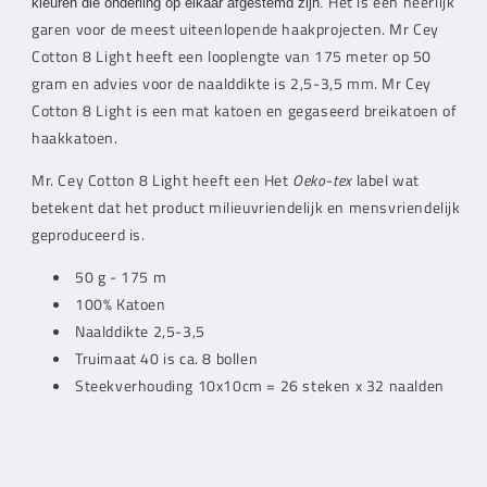
Het is een heerlijk
kleuren die onderling op elkaar
afgestemd zijn.
garen voor de meest uiteenlopende haakprojecten.
Mr Cey
Cotton 8 Light heeft een looplengte van 175 meter op 50
gram en advies voor de naalddikte is 2,5-3,5 mm.
Mr Cey
Cotton 8 Light is een mat katoen en gegaseerd breikatoen of
haakkatoen.
Mr. Cey
Cotton 8 Light heeft een Het
Oeko
-
tex
label wat
betekent dat het product milieuvriendelijk en mensvriendelijk
geproduceerd is.
50 g - 175 m
100% Katoen
Naalddikte 2,5-3,5
Truimaat 40 is ca. 8 bollen
Steekverhouding 10x10cm = 26 steken x 32 naalden