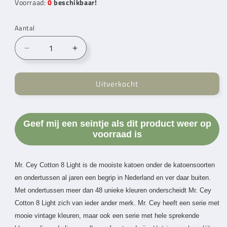
Voorraad:
0
beschikbaar!
Aantal
Aantal
Aantal
verlagen
verhogen
voor
voor
Uitverkocht
Mr.
Mr.
Cey
Cey
Cotton
Cotton
8
8
Geef mij een seintje als dit product weer op
Light
Light
voorraad is
Orange
Orange
Juice
Juice
(059)
(059)
Mr. Cey
Cotton 8 Light is de mooiste katoen onder de katoensoorten
en
ondertussen al jaren een begrip in Nederland en ver daar buiten.
Met
ondertussen meer dan 48 unieke kleuren onderscheidt
Mr. Cey
Cotton 8 Light zich
van ieder ander merk.
Mr. Cey
heeft een serie met
mooie vintage kleuren,
maar ook een serie met hele sprekende