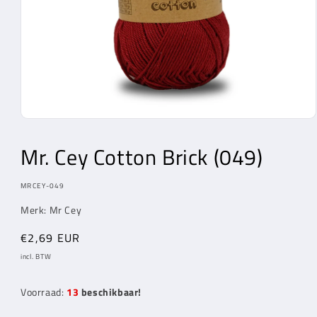
Media
1
openen
Mr. Cey
Cotton Brick (049)
in
modaal
MODEL:
MRCEY-049
Merk:
Mr Cey
Normale
€2,69 EUR
prijs
incl. BTW
Voorraad:
13
beschikbaar!