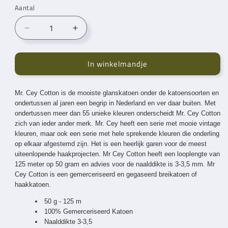
Aantal
Aantal
Aantal
verlagen
verhogen
voor
voor
In winkelmandje
Mr.
Mr.
Cey
Cey
Cotton
Cotton
Mr. Cey
Cotton is de mooiste glanskatoen onder de katoensoorten en
Brick
Brick
ondertussen al jaren een begrip in Nederland en ver daar buiten. Met
(049)
(049)
ondertussen meer dan 55 unieke kleuren onderscheidt
Mr. Cey
Cotton
zich
van ieder ander merk.
Mr. Cey
heeft een serie met mooie vintage
kleuren,
maar ook een serie met hele sprekende kleuren die onderling
op elkaar
afgestemd zijn.
Het is een heerlijk garen voor de meest
uiteenlopende haakprojecten.
Mr Cey
Cotton heeft een looplengte van
125 meter op 50 gram en advies voor de naalddikte is 3-3,5 mm.
Mr
Cey
Cotton is een gemerceriseerd en gegaseerd breikatoen of
haakkatoen.
50 g - 125 m
100% Gemerceriseerd Katoen
Naalddikte 3-3,5