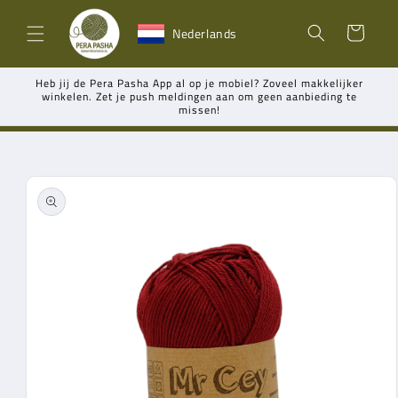
Meteen
naar de
Winkelwagen
Nederlands
content
Heb jij de Pera Pasha App al op je mobiel? Zoveel makkelijker
winkelen. Zet je push meldingen aan om geen aanbieding te
missen!
Ga direct naar
productinformatie