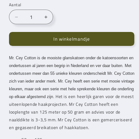
Aantal
Aantal
Aantal
verlagen
verhogen
voor
voor
In winkelmandje
Mr.
Mr.
Cey
Cey
Cotton
Cotton
Mr. Cey
Coral
Cotton is de mooiste glanskatoen onder de katoensoorten en
Coral
(089)
(089)
ondertussen al jaren een begrip in Nederland en ver daar buiten. Met
ondertussen meer dan 55 unieke kleuren onderscheidt
Mr. Cey
Cotton
zich
van ieder ander merk.
Mr. Cey
heeft een serie met mooie vintage
kleuren,
maar ook een serie met hele sprekende kleuren die onderling
Het is een heerlijk garen voor de meest
op elkaar
afgestemd zijn.
uiteenlopende haakprojecten.
Mr Cey
Cotton heeft een
looplengte van 125 meter op 50 gram en advies voor de
naalddikte is 3-3,5 mm.
Mr Cey
Cotton is een gemerceriseerd
en gegaseerd breikatoen of haakkatoen.