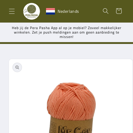
Meteen
naar de
Winkelwagen
Nederlands
content
Heb jij de Pera Pasha App al op je mobiel? Zoveel makkelijker
winkelen. Zet je push meldingen aan om geen aanbieding te
missen!
Ga direct naar
productinformatie