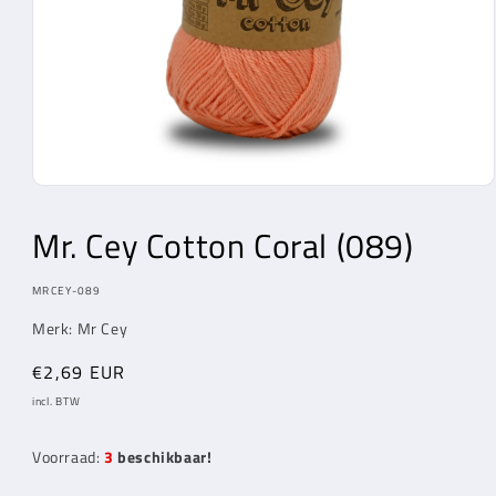
Media
1
openen
Mr. Cey
Cotton Coral (089)
in
modaal
MODEL:
MRCEY-089
Merk:
Mr Cey
Normale
€2,69 EUR
prijs
incl. BTW
Voorraad:
3
beschikbaar!