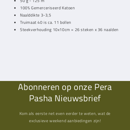
50 g - 125 m
100% Gemerceriseerd Katoen
Naalddikte 3-3,5
Truimaat 40 is ca. 11 bollen
Steekverhouding 10x10cm = 26 steken x 36 naalden
Abonneren op onze Pera
Pasha Nieuwsbrief
Kom als eerste net even eerder te weten, wat de
exclusieve weekend aanbiedingen zijn!