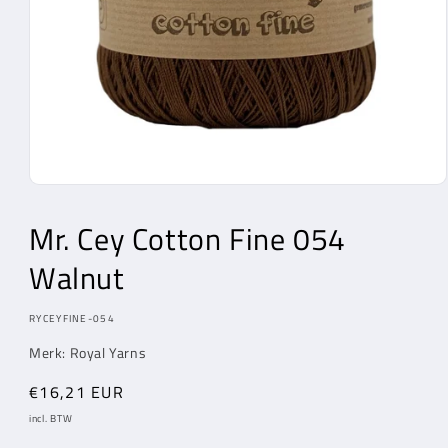
Media
1
openen
Mr. Cey
Cotton Fine 054
in
modaal
Walnut
MODEL:
RYCEYFINE-054
Merk: Royal Yarns
Normale
€16,21 EUR
prijs
incl. BTW