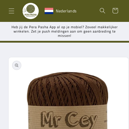
Meteen
naar de
Winkelwagen
Nederlands
content
Heb jij de Pera Pasha App al op je mobiel? Zoveel makkelijker
winkelen. Zet je push meldingen aan om geen aanbieding te
missen!
Ga direct naar
productinformatie