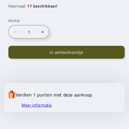
Voorraad:
17
beschikbaar!
Aantal
Aantal
Aantal
verlagen
verhogen
voor
voor
In winkelmandje
Mr.
Mr.
Cey
Cey
Cotton
Cotton
Fine
Fine
054
054
Walnut
Walnut
Verdien 1 punten met deze aankoop.
Meer informatie