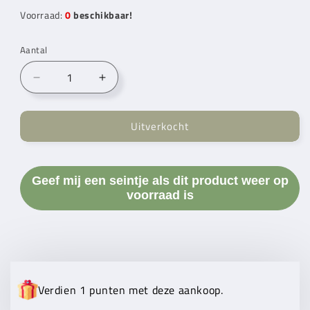
Voorraad:
0
beschikbaar!
Aantal
Aantal
Aantal
verlagen
verhogen
voor
voor
Uitverkocht
Mr.
Mr.
Cey
Cey
Cotton
Cotton
Fine
Fine
Geef mij een seintje als dit product weer op
079
079
voorraad is
Cayenne
Cayenne
Verdien 1 punten met deze aankoop.