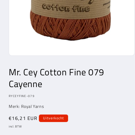
Media
1
openen
Mr. Cey
Cotton Fine 079
in
modaal
Cayenne
MODEL:
RYCEYFINE-079
Merk: Royal Yarns
Normale
€16,21 EUR
Uitverkocht
prijs
incl. BTW