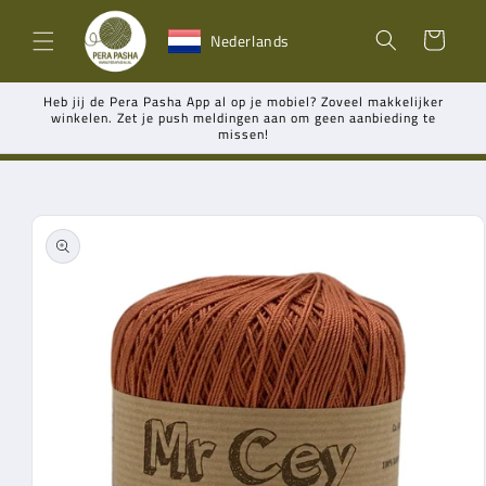
Meteen
naar de
Winkelwagen
Nederlands
content
Heb jij de Pera Pasha App al op je mobiel? Zoveel makkelijker
winkelen. Zet je push meldingen aan om geen aanbieding te
missen!
Ga direct naar
productinformatie